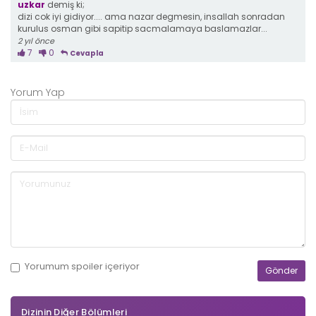
uzkar
demiş ki;
dizi cok iyi gidiyor.... ama nazar degmesin, insallah sonradan
kurulus osman gibi sapitip sacmalamaya baslamazlar...
2 yıl önce
7
0
Cevapla
Yorum Yap
Yorumum
spoiler
içeriyor
Dizinin Diğer Bölümleri