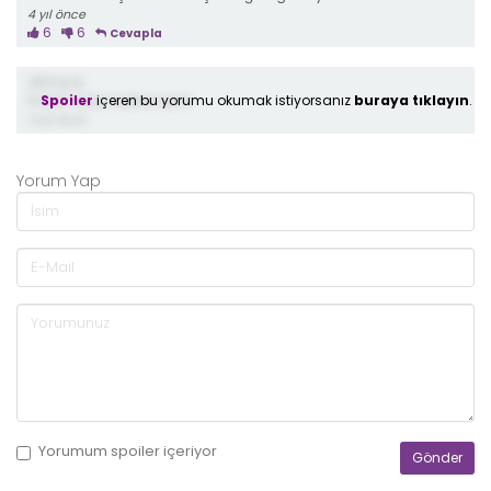
4 yıl önce
6
6
Cevapla
demiş ki;
Spoiler
içeren bu yorumu okumak istiyorsanız
buraya tıklayın
.
İnanın diziyi sıçtılar içine
4 yıl önce
Yorum Yap
Yorumum
spoiler
içeriyor