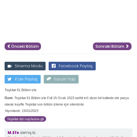
Önceki Bölüm
Sonraki Bölüm
Sinema Modu
Facebook Paylaş
X'de Paylaş
Yorum Yap
Teşkilat 61.Bölüm izle
Özet:
Teşkilat 61.Bölüm izle Full 15 Ocak 2023 tarihli trt1 dizisi hd kalitede tek parça
olarak keyifle Teşkilat son bölüm izleme için sitemizde
Yayınlandı: 15/01/2023
Teşkilat dizi sayfasina git
M.Efe
demiş ki;