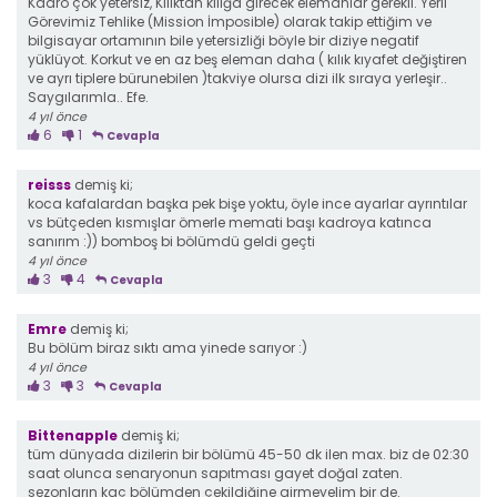
Kadro çok yetersiz, Kılıktan kılığa girecek elemanlar gerekli. Yerli
Görevimiz Tehlike (Mission İmposible) olarak takip ettiğim ve
bilgisayar ortamının bile yetersizliği böyle bir diziye negatif
yüklüyot. Korkut ve en az beş eleman daha ( kılık kıyafet değiştiren
ve ayrı tiplere bürunebilen )takviye olursa dizi ilk sıraya yerleşir..
Saygılarımla.. Efe.
4 yıl önce
6
1
Cevapla
reisss
demiş ki;
koca kafalardan başka pek bişe yoktu, öyle ince ayarlar ayrıntılar
vs bütçeden kısmışlar ömerle memati başı kadroya katınca
sanırım :)) bomboş bi bölümdü geldi geçti
4 yıl önce
3
4
Cevapla
Emre
demiş ki;
Bu bölüm biraz sıktı ama yinede sarıyor :)
4 yıl önce
3
3
Cevapla
Bittenapple
demiş ki;
tüm dünyada dizilerin bir bölümü 45-50 dk ilen max. biz de 02:30
saat olunca senaryonun sapıtması gayet doğal zaten.
sezonların kaç bölümden çekildiğine girmeyelim bir de.