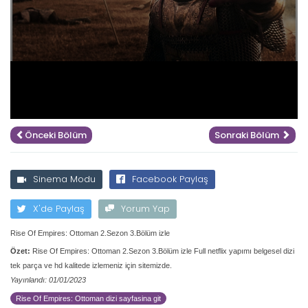
Önceki Bölüm
Sonraki Bölüm
Sinema Modu
Facebook Paylaş
X'de Paylaş
Yorum Yap
Rise Of Empires: Ottoman 2.Sezon 3.Bölüm izle
Özet:
Rise Of Empires: Ottoman 2.Sezon 3.Bölüm izle Full netflix yapımı belgesel dizi
tek parça ve hd kalitede izlemeniz için sitemizde.
Yayınlandı: 01/01/2023
Rise Of Empires: Ottoman dizi sayfasina git