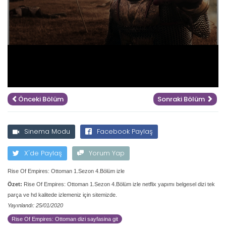
Önceki Bölüm
Sonraki Bölüm
Sinema Modu
Facebook Paylaş
X'de Paylaş
Yorum Yap
Rise Of Empires: Ottoman 1.Sezon 4.Bölüm izle
Özet:
Rise Of Empires: Ottoman 1.Sezon 4.Bölüm izle netflix yapımı belgesel dizi tek
parça ve hd kalitede izlemeniz için sitemizde.
Yayınlandı: 25/01/2020
Rise Of Empires: Ottoman dizi sayfasina git