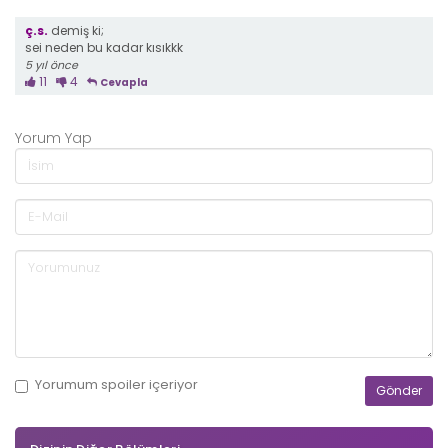
ç.s.
demiş ki;
sei neden bu kadar kısıkkk
5 yıl önce
11
4
Cevapla
Yorum Yap
Yorumum
spoiler
içeriyor