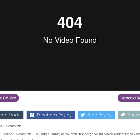
i Bölüm
Sonraki 
ema Modu
Facebook Paylaş
X'de Paylaş
Yoru
n 5.Bölüm izle
1.Sezon 5.Bölüm izle Full Türkçe Dublaj netflix dizisi tek parça ve hd olarak reklamsız şekilde