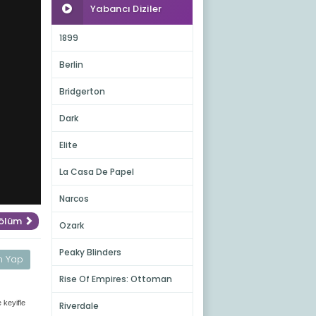
Yabancı Diziler
1899
Berlin
Bridgerton
Dark
Elite
La Casa De Papel
Narcos
Bölüm
Ozark
Peaky Blinders
m Yap
Rise Of Empires: Ottoman
 keyifle
Riverdale