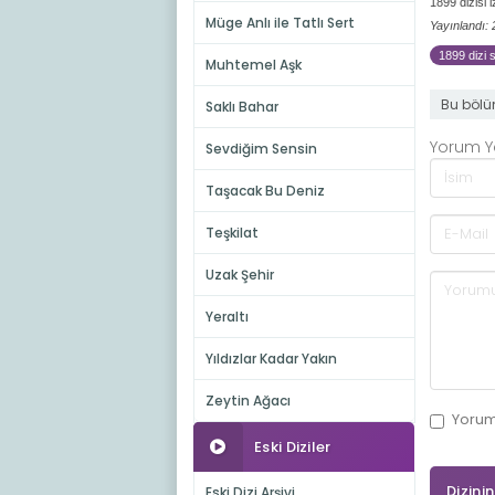
1899 dizisi 
Müge Anlı ile Tatlı Sert
Yayınlandı:
1899 dizi 
Muhtemel Aşk
Bu bölü
Saklı Bahar
Yorum 
Sevdiğim Sensin
Taşacak Bu Deniz
Teşkilat
Uzak Şehir
Yeraltı
Yıldızlar Kadar Yakın
Zeytin Ağacı
Yoru
Eski Diziler
Dizini
Eski Dizi Arşivi