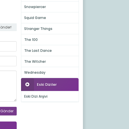
Snowpiercer
Squid Game
gönder!
Stranger Things
The 100
The Last Dance
The Witcher
Wednesday
Eski Diziler
Eski Dizi Arşivi