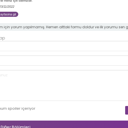
izle meniz için sitemizde.
 23/11/2022
sayfasina git
m için yorum yapılmamış. Hemen alttaki formu doldur ve ilk yorumu sen 
Yap
mum
spoiler
içeriyor
n Diğer Bölümleri