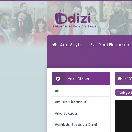
Ana Sayfa
Yeni Eklenenler
Yerli Diziler
18
Abi
Türkçe 
Altı Üstü İstanbul
Arka Sokaklar
Ayrılık da Sevdaya Dahil