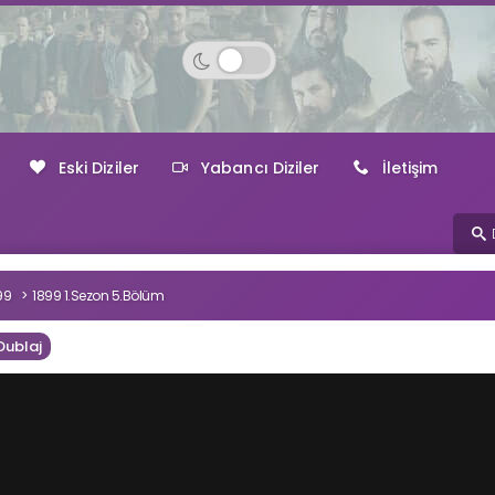
Eski Diziler
Yabancı Diziler
İletişim
99
1899 1.Sezon 5.Bölüm
Dublaj