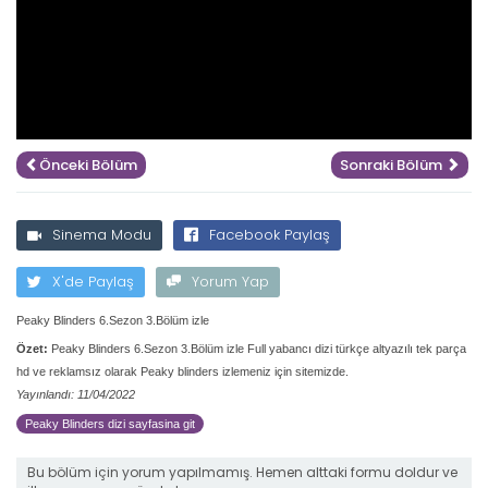
Önceki Bölüm
Sonraki Bölüm
Sinema Modu
Facebook Paylaş
X'de Paylaş
Yorum Yap
Peaky Blinders 6.Sezon 3.Bölüm izle
Özet:
Peaky Blinders 6.Sezon 3.Bölüm izle Full yabancı dizi türkçe altyazılı tek parça
hd ve reklamsız olarak Peaky blinders izlemeniz için sitemizde.
Yayınlandı: 11/04/2022
Peaky Blinders dizi sayfasina git
Bu bölüm için yorum yapılmamış. Hemen alttaki formu doldur ve