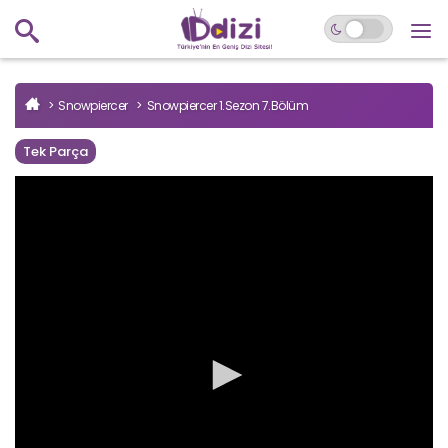
Snowpiercer
Snowpiercer 1.Sezon 7.Bölüm
Tek Parça