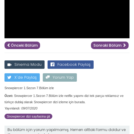
Önceki Bölüm
Sonraki Bölüm
Sinema Modu
Facebook Paylaş
X'de Paylaş
Yorum Yap
Snowpiercer 1.Sezon 7.Bölüm izle
Özet:
Snowpiercer 1.Sezon 7.Bölüm izle netflix yapımı dizi tek parça reklamsız ve
türkçe dublaj olarak Snowpiercer dizi izleme için burada.
Yayınlandı: 09/07/2020
Snowpiercer dizi sayfasina git
Bu bölüm için yorum yapılmamış. Hemen alttaki formu doldur ve