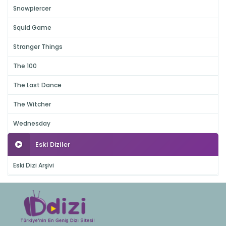
Snowpiercer
Squid Game
Stranger Things
The 100
The Last Dance
The Witcher
Wednesday
Eski Diziler
Eski Dizi Arşivi