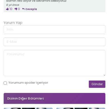
admin reis izliyor ve devamini bekiliyoruz
6 yıl önce
10
0
Cevapla
Yorum Yap
Yorumum
spoiler
içeriyor
Dizinin Diğer Bölümleri