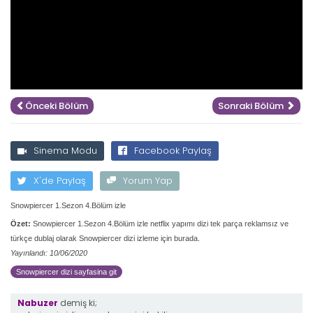
Önceki Bölüm
Sonraki Bölüm
Sinema Modu
Facebook Paylaş
X'de Paylaş
Yorum Yap
Snowpiercer 1.Sezon 4.Bölüm izle
Özet:
Snowpiercer 1.Sezon 4.Bölüm izle netflix yapımı dizi tek parça reklamsız ve
türkçe dublaj olarak Snowpiercer dizi izleme için burada.
Yayınlandı: 10/06/2020
Snowpiercer dizi sayfasina git
Nabuzer
demiş ki;