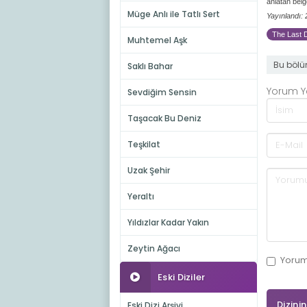
anlatan belge
Müge Anlı ile Tatlı Sert
Yayınlandı:
The Last D
Muhtemel Aşk
Bu bölü
Saklı Bahar
Yorum 
Sevdiğim Sensin
Taşacak Bu Deniz
Teşkilat
Uzak Şehir
Yeraltı
Yıldızlar Kadar Yakın
Zeytin Ağacı
Yoru
Eski Diziler
Dizini
Eski Dizi Arşivi