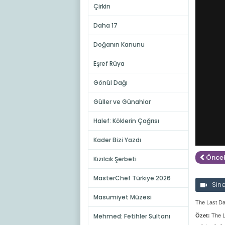
Çirkin
Daha 17
Doğanın Kanunu
Eşref Rüya
Gönül Dağı
Güller ve Günahlar
Halef: Köklerin Çağrısı
Kader Bizi Yazdı
Öncek
Kızılcık Şerbeti
MasterChef Türkiye 2026
Sin
Masumiyet Müzesi
The Last Da
Mehmed: Fetihler Sultanı
Özet:
The L