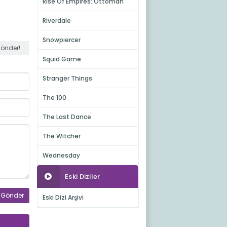
Rise Of Empires: Ottoman
Riverdale
Snowpiercer
gönder!
Squid Game
Stranger Things
The 100
The Last Dance
The Witcher
Wednesday
Eski Diziler
Eski Dizi Arşivi