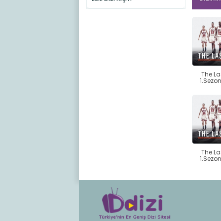
The La
1.Sezo
The La
1.Sezo