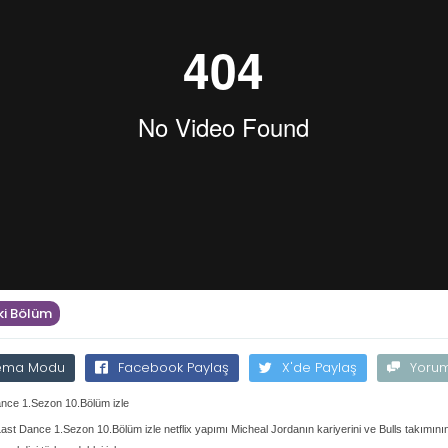
i Bölüm
ema Modu
Facebook Paylaş
X'de Paylaş
Yoru
nce 1.Sezon 10.Bölüm izle
ast Dance 1.Sezon 10.Bölüm izle netflix yapımı Micheal Jordanın kariyerini ve Bulls takımının