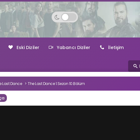
Eski Diziler
Yabancı Diziler
İletişim
e Last Dance
The Last Dance 1.Sezon 10.Bölüm
ça