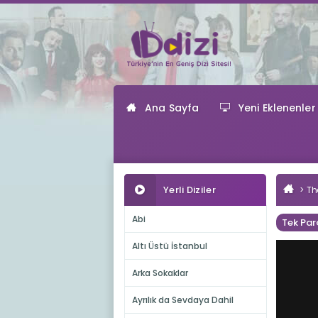
Ana Sayfa
Yeni Eklenenler
Yerli Diziler
Th
Abi
Tek Par
Altı Üstü İstanbul
Arka Sokaklar
Ayrılık da Sevdaya Dahil