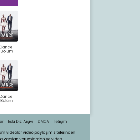
 Dance
6.Bölüm
 Dance
2.Bölüm
er
Eski Dizi Arşivi
DMCA
İletişim
tüm videolar video paylaşım sitelerinden
ra yapılan yorumlardan ve video