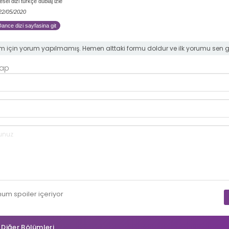
sel dizi türkçe dublaj izle
 22/05/2020
ance dizi sayfasina git
m için yorum yapılmamış. Hemen alttaki formu doldur ve ilk yorumu sen 
Yap
mum
spoiler
içeriyor
n Diğer Bölümleri