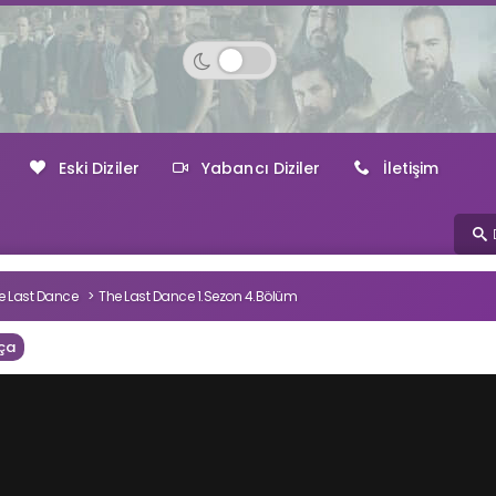
Eski Diziler
Yabancı Diziler
İletişim
e Last Dance
The Last Dance 1.Sezon 4.Bölüm
ça