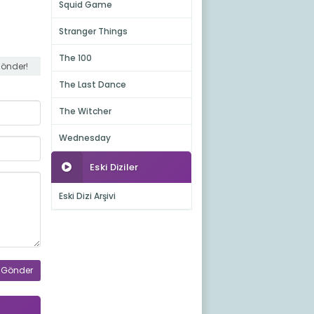
Squid Game
Stranger Things
The 100
gönder!
The Last Dance
The Witcher
Wednesday
Eski Diziler
Eski Dizi Arşivi