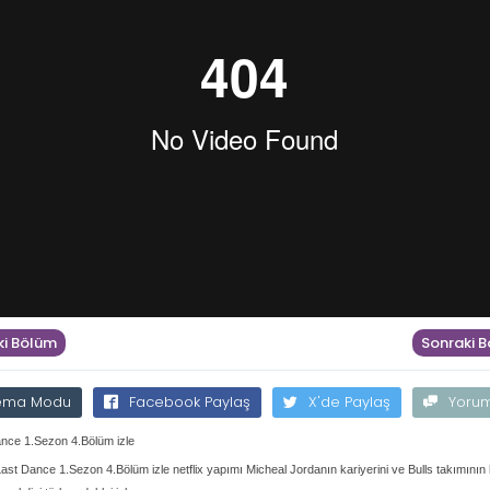
i Bölüm
Sonraki 
ema Modu
Facebook Paylaş
X'de Paylaş
Yoru
nce 1.Sezon 4.Bölüm izle
ast Dance 1.Sezon 4.Bölüm izle netflix yapımı Micheal Jordanın kariyerini ve Bulls takımının 