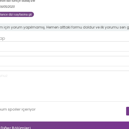
sel dizi türkçe dublaj izle
 16/05/2020
ance dizi sayfasina git
m için yorum yapılmamış. Hemen alttaki formu doldur ve ilk yorumu sen 
Yap
mum
spoiler
içeriyor
n Diğer Bölümleri