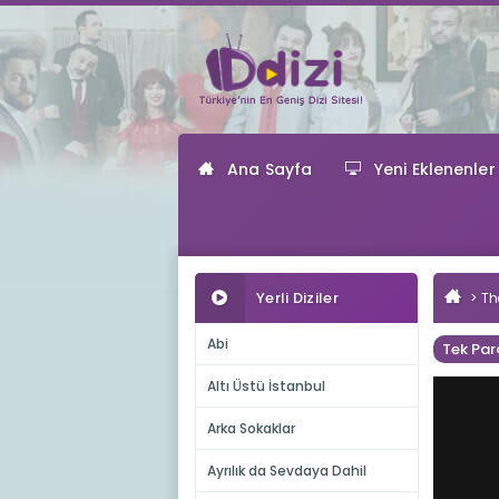
Ana Sayfa
Yeni Eklenenler
Yerli Diziler
Th
Abi
Tek Par
Altı Üstü İstanbul
Arka Sokaklar
Ayrılık da Sevdaya Dahil