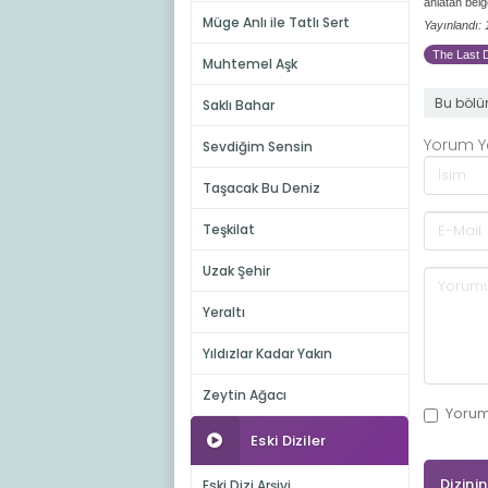
anlatan belge
Müge Anlı ile Tatlı Sert
Yayınlandı:
The Last D
Muhtemel Aşk
Bu bölü
Saklı Bahar
Yorum 
Sevdiğim Sensin
Taşacak Bu Deniz
Teşkilat
Uzak Şehir
Yeraltı
Yıldızlar Kadar Yakın
Zeytin Ağacı
Yoru
Eski Diziler
Dizini
Eski Dizi Arşivi