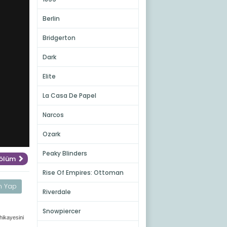
Berlin
Bridgerton
Dark
Elite
La Casa De Papel
Narcos
Ozark
Peaky Blinders
Bölüm
Rise Of Empires: Ottoman
m Yap
Riverdale
Snowpiercer
hikayesini