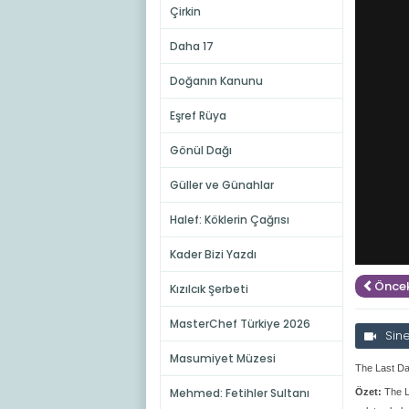
Çirkin
Daha 17
Doğanın Kanunu
Eşref Rüya
Gönül Dağı
Güller ve Günahlar
Halef: Köklerin Çağrısı
Kader Bizi Yazdı
Öncek
Kızılcık Şerbeti
MasterChef Türkiye 2026
Sin
Masumiyet Müzesi
The Last Da
Mehmed: Fetihler Sultanı
Özet:
The L