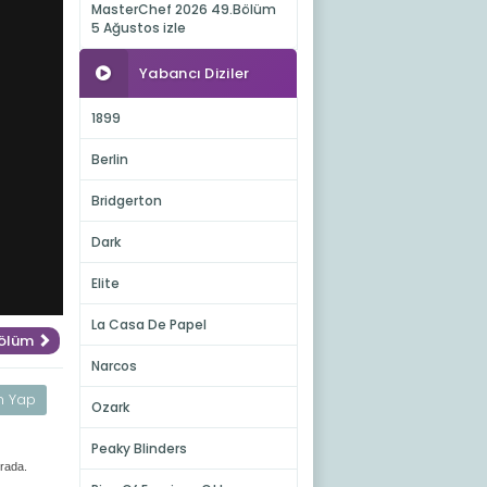
MasterChef 2026 49.Bölüm
5 Ağustos izle
Yabancı Diziler
1899
Berlin
Bridgerton
Dark
Elite
La Casa De Papel
Bölüm
Narcos
m Yap
Ozark
Peaky Blinders
urada.