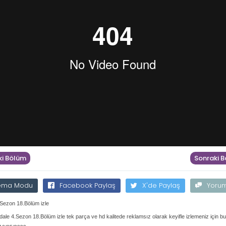
i Bölüm
Sonraki 
ema Modu
Facebook Paylaş
X'de Paylaş
Yoru
.Sezon 18.Bölüm izle
dale 4.Sezon 18.Bölüm izle tek parça ve hd kalitede reklamsız olarak keyifle izlemeniz için b