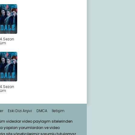
 4.Sezon
lüm
 4.Sezon
lüm
er
Eski Dizi Arşivi
DMCA
İletişim
tüm videolar video paylaşım sitelerinden
ra yapılan yorumlardan ve video
da site yöneticilerimiz sorumlu tutulamaz.