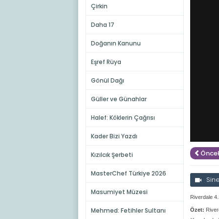
Çirkin
Daha 17
Doğanın Kanunu
Eşref Rüya
Gönül Dağı
Güller ve Günahlar
Halef: Köklerin Çağrısı
Kader Bizi Yazdı
Öncek
Kızılcık Şerbeti
MasterChef Türkiye 2026
Sin
Masumiyet Müzesi
Riverdale 4
Mehmed: Fetihler Sultanı
Özet:
River