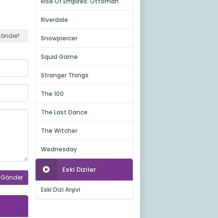
Rise Of Empires: Ottoman
Riverdale
gönder!
Snowpiercer
Squid Game
Stranger Things
The 100
The Last Dance
The Witcher
Wednesday
Eski Diziler
Eski Dizi Arşivi