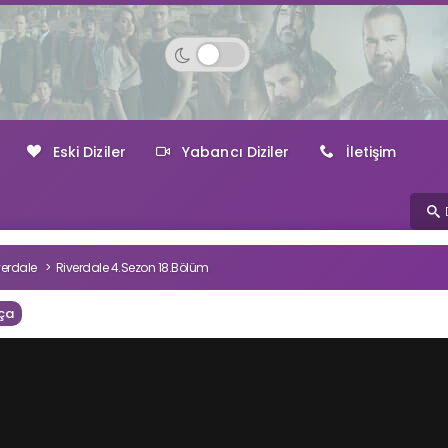
Eski Diziler
Yabancı Diziler
İletişim
verdale
Riverdale 4.Sezon 18.Bölüm
ça