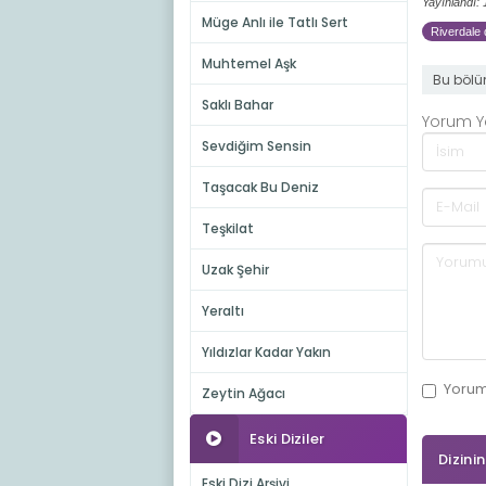
Yayınlandı:
Müge Anlı ile Tatlı Sert
Riverdale d
Muhtemel Aşk
Bu bölü
Saklı Bahar
Yorum 
Sevdiğim Sensin
Taşacak Bu Deniz
Teşkilat
Uzak Şehir
Yeraltı
Yıldızlar Kadar Yakın
Yoru
Zeytin Ağacı
Eski Diziler
Dizini
Eski Dizi Arşivi