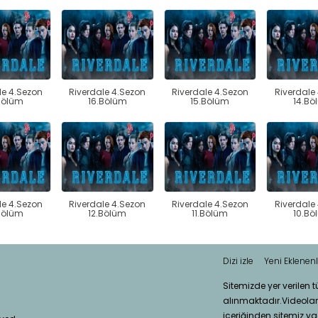
le 4.Sezon
Riverdale 4.Sezon
Riverdale 4.Sezon
Riverdale
Bölüm
16.Bölüm
15.Bölüm
14.Bö
le 4.Sezon
Riverdale 4.Sezon
Riverdale 4.Sezon
Riverdale
Bölüm
12.Bölüm
11.Bölüm
10.Bö
Dizi izle
Yeni Eklenenl
Sitemizde yer verilen 
alınmaktadır.Videola
içeriğinden sitemiz ya