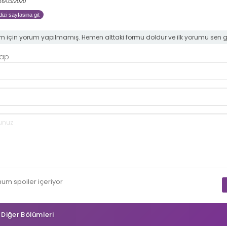
 16/05/2020
izi sayfasina git
m için yorum yapılmamış. Hemen alttaki formu doldur ve ilk yorumu sen 
Yap
mum
spoiler
içeriyor
n Diğer Bölümleri