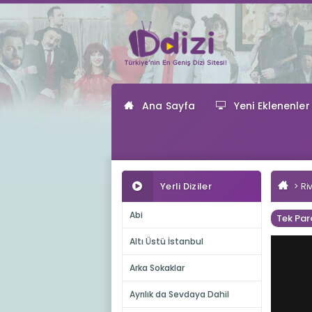
Ana Sayfa
Yeni Eklenenler
Yerli Diziler
Ri
Abi
Tek Par
Altı Üstü İstanbul
Arka Sokaklar
Ayrılık da Sevdaya Dahil