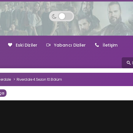
Eski Diziler
Yabancı Diziler
İletişim
verdale
Riverdale 4.Sezon 10.Bölüm
ça