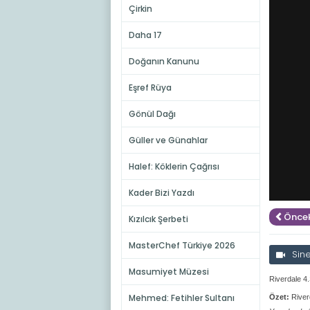
Çirkin
Daha 17
Doğanın Kanunu
Eşref Rüya
Gönül Dağı
Güller ve Günahlar
Halef: Köklerin Çağrısı
Kader Bizi Yazdı
Öncek
Kızılcık Şerbeti
MasterChef Türkiye 2026
Sin
Masumiyet Müzesi
Riverdale 4
Mehmed: Fetihler Sultanı
Özet:
River