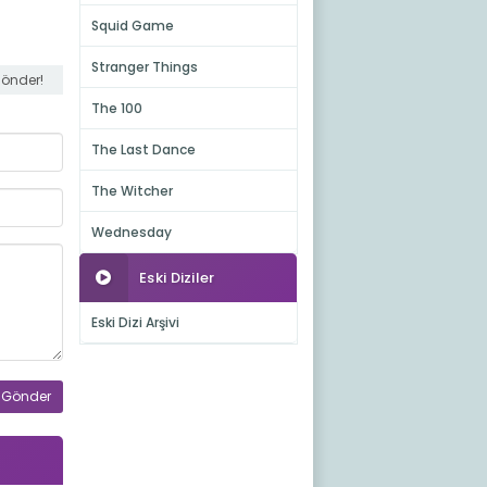
Squid Game
Stranger Things
gönder!
The 100
The Last Dance
The Witcher
Wednesday
Eski Diziler
Eski Dizi Arşivi