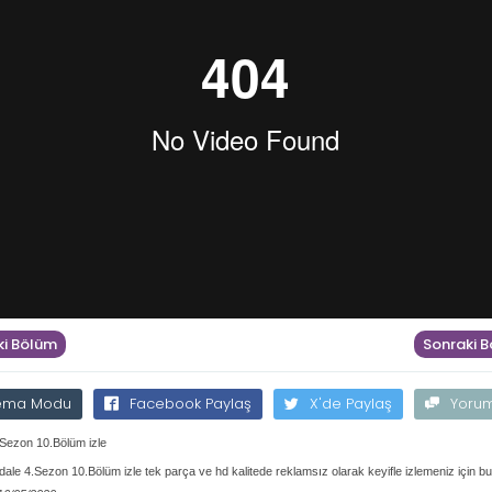
i Bölüm
Sonraki 
ema Modu
Facebook Paylaş
X'de Paylaş
Yoru
.Sezon 10.Bölüm izle
dale 4.Sezon 10.Bölüm izle tek parça ve hd kalitede reklamsız olarak keyifle izlemeniz için b