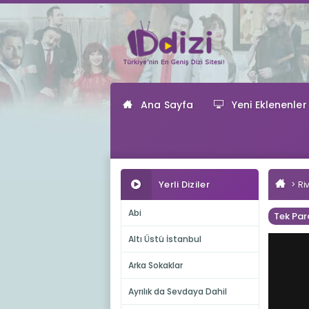
Ana Sayfa
Yeni Eklenenler
Yerli Diziler
Ri
Abi
Tek Par
Altı Üstü İstanbul
Arka Sokaklar
Ayrılık da Sevdaya Dahil