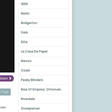
1899
Berlin
Bridgerton
Dark
Elite
La Casa De Papel
Narcos
Ozark
Bölüm
Peaky Blinders
Rise Of Empires: Ottoman
m Yap
Riverdale
urada.
Snowpiercer