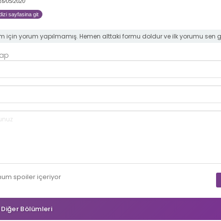
 16/05/2020
izi sayfasina git
m için yorum yapılmamış. Hemen alttaki formu doldur ve ilk yorumu sen 
Yap
mum
spoiler
içeriyor
n Diğer Bölümleri