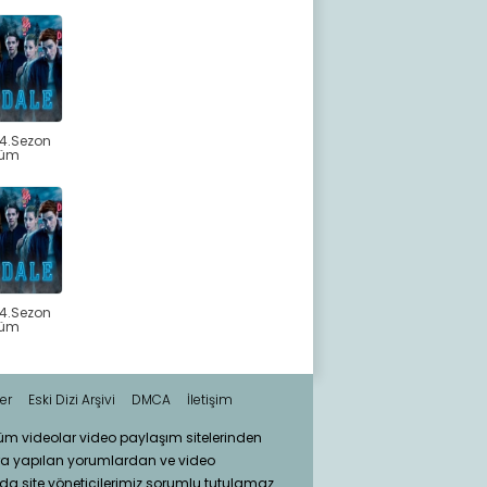
 4.Sezon
lüm
 4.Sezon
lüm
er
Eski Dizi Arşivi
DMCA
İletişim
tüm videolar video paylaşım sitelerinden
ra yapılan yorumlardan ve video
da site yöneticilerimiz sorumlu tutulamaz.