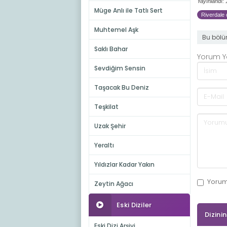
Yayınlandı:
Müge Anlı ile Tatlı Sert
Riverdale d
Muhtemel Aşk
Bu bölü
Saklı Bahar
Yorum 
Sevdiğim Sensin
Taşacak Bu Deniz
Teşkilat
Uzak Şehir
Yeraltı
Yıldızlar Kadar Yakın
Yoru
Zeytin Ağacı
Eski Diziler
Dizini
Eski Dizi Arşivi