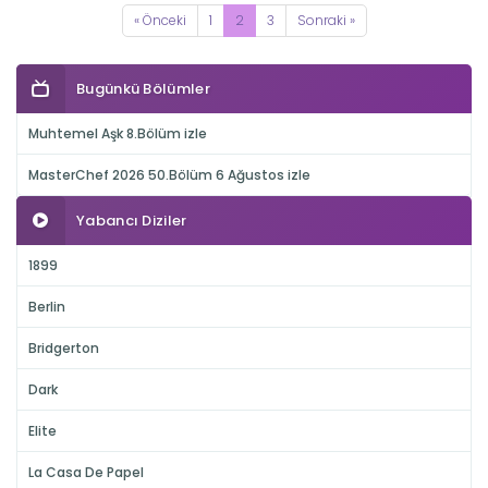
« Önceki
1
2
3
Sonraki »
Bugünkü Bölümler
Muhtemel Aşk 8.Bölüm izle
MasterChef 2026 50.Bölüm 6 Ağustos izle
Yabancı Diziler
1899
Berlin
Bridgerton
Dark
Elite
La Casa De Papel