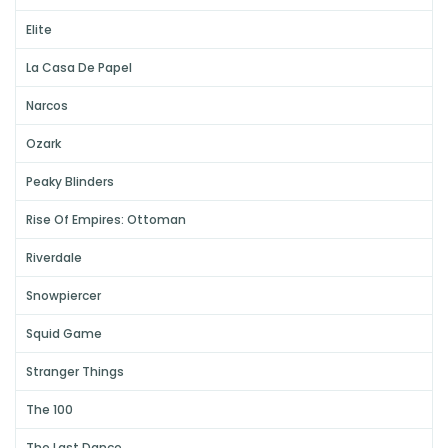
Elite
La Casa De Papel
Narcos
Ozark
Peaky Blinders
Rise Of Empires: Ottoman
Riverdale
Snowpiercer
Squid Game
Stranger Things
The 100
The Last Dance