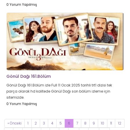
0 Yorum Yapılmış
Gönül Dağı 161.Bölüm
Gönül Dağı 161.Bölüm izle Full 11 Ocak 2025 tarihli trt1 dizisi tek
parça olarak hd kalitede Gönül Dağı son bölüm izleme için
sitemizde.
0 Yorum Yapılmış
« Önceki
1
2
3
4
5
6
7
8
9
10
11
12