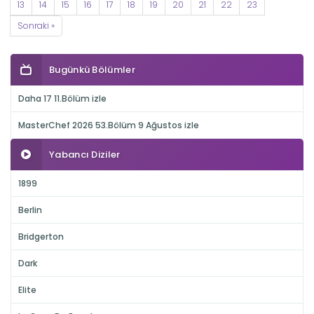
13
14
15
16
17
18
19
20
21
22
23
Sonraki »
Bugünkü Bölümler
Daha 17 11.Bölüm izle
MasterChef 2026 53.Bölüm 9 Ağustos izle
Yabancı Diziler
1899
Berlin
Bridgerton
Dark
Elite