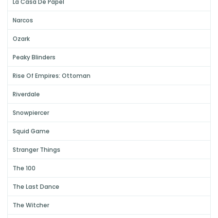
La Casa De Papel
Narcos
Ozark
Peaky Blinders
Rise Of Empires: Ottoman
Riverdale
Snowpiercer
Squid Game
Stranger Things
The 100
The Last Dance
The Witcher