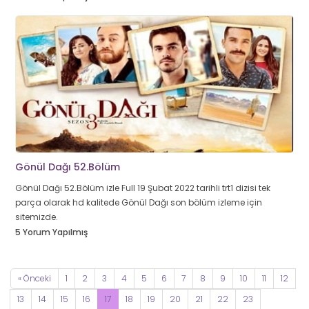
Gönül Dağı 52.Bölüm
Gönül Dağı 52.Bölüm izle Full 19 Şubat 2022 tarihli trt1 dizisi tek
parça olarak hd kalitede Gönül Dağı son bölüm izleme için
sitemizde.
5 Yorum Yapılmış
« Önceki
1
2
3
4
5
6
7
8
9
10
11
12
13
14
15
16
17
18
19
20
21
22
23