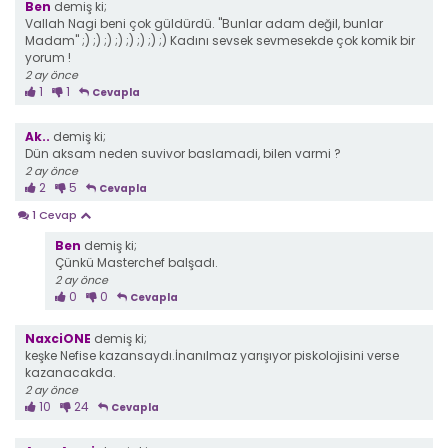
Ben
demiş ki;
Vallah Nagi beni çok güldürdü. "Bunlar adam değil, bunlar
Madam" ;) ;) ;) ;) ;) ;) ;) ;) Kadını sevsek sevmesekde çok komik bir
yorum !
2 ay önce
1
1
Cevapla
Ak..
demiş ki;
Dün aksam neden suvivor baslamadi, bilen varmi ?
2 ay önce
2
5
Cevapla
1 Cevap
Ben
demiş ki;
Çünkü Masterchef balşadı.
2 ay önce
0
0
Cevapla
NaxciONE
demiş ki;
keşke Nefise kazansaydı.İnanılmaz yarışıyor piskolojisini verse
kazanacakda.
2 ay önce
10
24
Cevapla