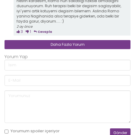
nesrin kardesim, Ramo`nun sakatligi fiziksel olmadigini
dusunuyorum. Ruh terapisi belki bir degisim saglayabilir,
iyi`yemi artik kotuyemi degisim bilemem. Aslinda Ramo
yanina Nagihanida alsa terapiye giderken, oda belki bir
fayda gorur, diyorum..... :)
2 ay önce
3
1
Cevapla
Daha Fazla Yorum
Yorum Yap
Yorumum
spoiler
içeriyor