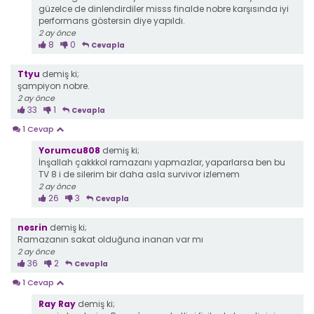
güzelce de dinlendirdiler misss finalde nobre karşısında iyi
performans göstersin diye yapıldı.
2 ay önce
8
0
Cevapla
Ttyu
demiş ki;
şampiyon nobre.
2 ay önce
33
1
Cevapla
1 Cevap
Yorumcu808
demiş ki;
İnşallah çakkkol ramazanı yapmazlar, yaparlarsa ben bu
TV 8 i de silerim bir daha asla survivor izlemem
2 ay önce
26
3
Cevapla
nesrin
demiş ki;
Ramazanın sakat olduğuna inanan var mı
2 ay önce
36
2
Cevapla
1 Cevap
Ray Ray
demiş ki;