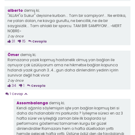
alberto
demiş ki;
"ALLAH"a Sukur" deyisine kurban... Tam bir sampiyon!... Ne entrika,
ne yalan dolan, ne kavga gurultu, ne bencillik, ne de bir
saygisizlik... Tam ahlakli bir sporcu. TAM BIR SAMPIYON!... ~MERT
NOBRE~
2 ay önce
31
15
Cevapla
Ömer
demiş ki;
Ramazana yazık kopmuş hastanelik olmuş yan bağları ile
oynuyor çok üzülüyorum ama ne hikmetse bağları kopunca
hızlandı yazık gunah 3…4….gun daha dinlendirin yedirin içirin
survivor değil hak vivor
2 ay önce
34
1
Cevapla
1 Cevap
Assombalanga
demiş ki;
Kendi ağzınla söylemişsin işte yan bağları kopmuş biri si
daha da hızlanabilir mi parkurda ? İyileşme süreci en az 3
hafta sürer ve iyileştiği zaman bile ilk başlarda iyi
performans göstermez tamamen kurgu bir güzel
dinlendirdiler Ramazanı hem o hafta düellodan yırttı
hemde gelecek hafta yırttı. Üstüne ödül den de faydalandı