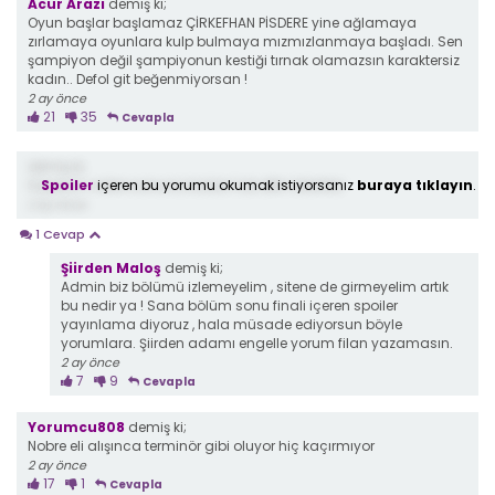
Acur Arazi
demiş ki;
Oyun başlar başlamaz ÇİRKEFHAN PİSDERE yine ağlamaya
zırlamaya oyunlara kulp bulmaya mızmızlanmaya başladı. Sen
şampiyon değil şampiyonun kestiği tırnak olamazsın karaktersiz
kadın.. Defol git beğenmiyorsan !
2 ay önce
21
35
Cevapla
demiş ki;
Spoiler
içeren bu yorumu okumak istiyorsanız
buraya tıklayın
.
Süpersin nobre sonuna kadar hak ettin tebrikler
2 ay önce
1 Cevap
Şiirden Maloş
demiş ki;
Admin biz bölümü izlemeyelim , sitene de girmeyelim artık
bu nedir ya ! Sana bölüm sonu finali içeren spoiler
yayınlama diyoruz , hala müsade ediyorsun böyle
yorumlara. Şiirden adamı engelle yorum filan yazamasın.
2 ay önce
7
9
Cevapla
Yorumcu808
demiş ki;
Nobre eli alışınca terminör gibi oluyor hiç kaçırmıyor
2 ay önce
17
1
Cevapla