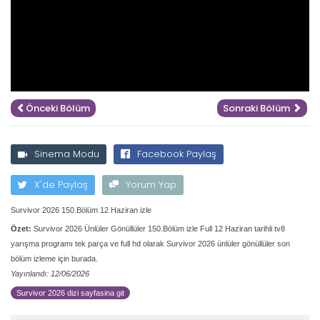
Önceki Bölüm
Sonraki Bölüm
Sinema Modu
Facebook Paylaş
X'de Paylaş
Yorum Yap
Survivor 2026 150.Bölüm 12 Haziran izle
Özet:
Survivor 2026 Ünlüler Gönüllüler 150.Bölüm izle Full 12 Haziran tarihli tv8
yarışma programı tek parça ve full hd olarak Survivor 2026 ünlüler gönüllüler son
bölüm izleme için burada.
Yayınlandı: 12/06/2026
Survivor 2026 dizi sayfasina git