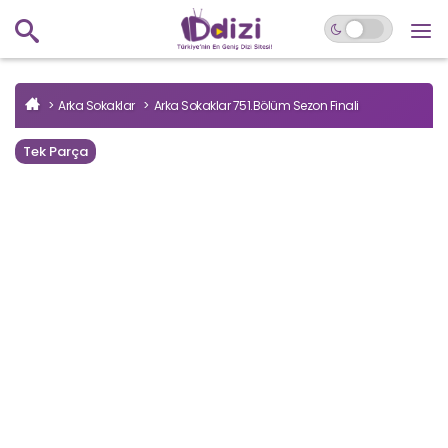
Arka Sokaklar
Arka Sokaklar 751.Bölüm Sezon Finali
Tek Parça