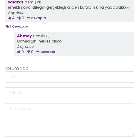
salazar
demiş ki;
emekli savcı dilegin gerçekleşti aliden kurtıldın kına yaaaaakkkkk
2 ay önce
4
0
Cevapla
1 Cevap
Ahmey
demiş ki;
Ölmediğini herkes biliyo
2 ay önce
9
0
Cevapla
Yorum Yap