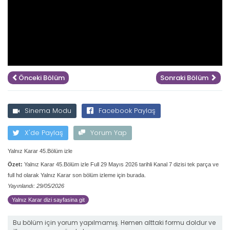
Önceki Bölüm
Sonraki Bölüm
Sinema Modu
Facebook Paylaş
X'de Paylaş
Yorum Yap
Yalnız Karar 45.Bölüm izle
Özet:
Yalnız Karar 45.Bölüm izle Full 29 Mayıs 2026 tarihli Kanal 7 dizisi tek parça ve
full hd olarak Yalnız Karar son bölüm izleme için burada.
Yayınlandı: 29/05/2026
Yalnız Karar dizi sayfasina git
Bu bölüm için yorum yapılmamış. Hemen alttaki formu doldur ve