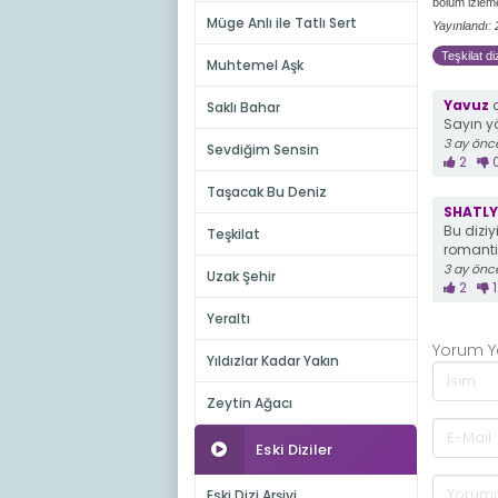
bölüm izleme
Müge Anlı ile Tatlı Sert
Yayınlandı:
Teşkilat di
Muhtemel Aşk
Yavuz
d
Saklı Bahar
Sayın y
3 ay önc
Sevdiğim Sensin
2
Taşacak Bu Deniz
SHATL
Bu dizi
Teşkilat
romantik
3 ay önc
Uzak Şehir
2
1
Yeraltı
Yorum 
Yıldızlar Kadar Yakın
Zeytin Ağacı
Eski Diziler
Eski Dizi Arşivi