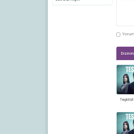
Yoru
Dizini
Teşkila