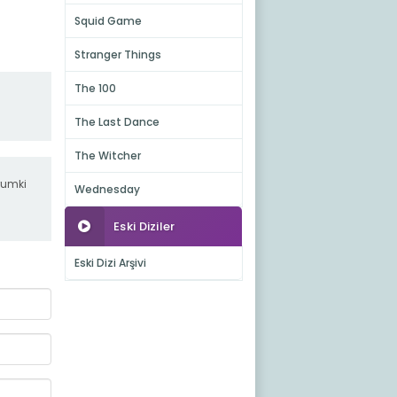
Squid Game
Stranger Things
The 100
The Last Dance
The Witcher
rumki
Wednesday
Eski Diziler
Eski Dizi Arşivi