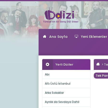
Ana Sayfa
Yeni Eklenenler
Yerli Diziler
Teş
Abi
Tek Par
Altı Üstü İstanbul
Arka Sokaklar
Ayrılık da Sevdaya Dahil