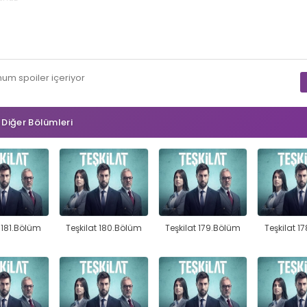
mum
spoiler
içeriyor
n Diğer Bölümleri
t 181.Bölüm
Teşkilat 180.Bölüm
Teşkilat 179.Bölüm
Teşkilat 1