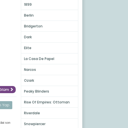
1899
Berlin
Bridgerton
Dark
Elite
La Casa De Papel
Narcos
Ozark
Bölüm
Peaky Blinders
Rise Of Empires: Ottoman
m Yap
Riverdale
ilat son
Snowpiercer