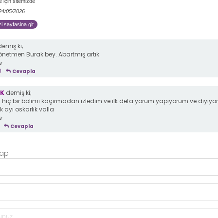
 için sitemizde
 24/05/2026
zi sayfasina git
emiş ki;
önetmen Burak bey. Abartmış artık.
e
0
Cevapla
YK
demiş ki;
yi hiç bir bölimi kaçırmadan izledim ve ilk defa yorum yapıyorum ve diyiyo
 ayı oskarlık valla
e
Cevapla
Yap