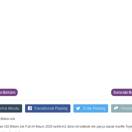
i Bölüm
Sonraki 
ema Modu
Facebook Paylaş
X'de Paylaş
Yoru
.Bölüm izle
lat 182.Bölüm izle Full 24 Mayıs 2026 tarihli trt1 dizisi hd kalitede tek parça olarak keyifle Teşk