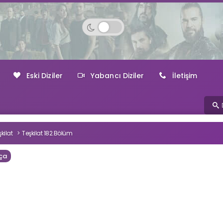
Eski Diziler
Yabancı Diziler
İletişim
kilat
Teşkilat 182.Bölüm
ça