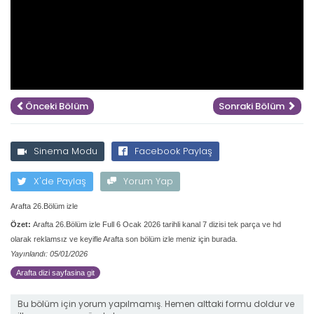
Önceki Bölüm
Sonraki Bölüm
Sinema Modu
Facebook Paylaş
X'de Paylaş
Yorum Yap
Arafta 26.Bölüm izle
Özet:
Arafta 26.Bölüm izle Full 6 Ocak 2026 tarihli kanal 7 dizisi tek parça ve hd
olarak reklamsız ve keyifle Arafta son bölüm izle meniz için burada.
Yayınlandı: 05/01/2026
Arafta dizi sayfasina git
Bu bölüm için yorum yapılmamış. Hemen alttaki formu doldur ve