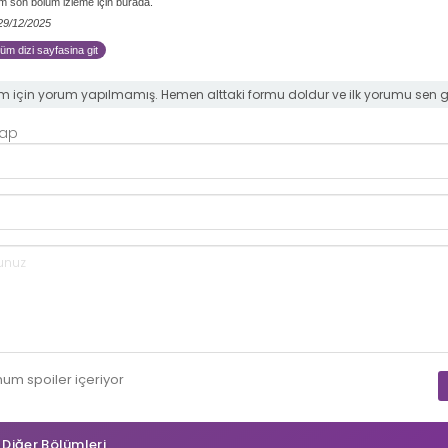
 son bölüm izleme için burada.
 29/12/2025
m dizi sayfasina git
m için yorum yapılmamış. Hemen alttaki formu doldur ve ilk yorumu sen 
Yap
mum
spoiler
içeriyor
n Diğer Bölümleri