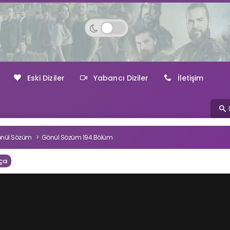
Eski Diziler
Yabancı Diziler
İletişim
nül Sözüm
Gönül Sözüm 194.Bölüm
ça