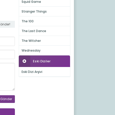
Squid Game
Stranger Things
The 100
gönder!
The Last Dance
The Witcher
Wednesday
Eski Diziler
Eski Dizi Arşivi