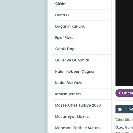
Çirkin
Daha 17
Doğanın Kanunu
Eşref Rüya
Gönül Dağı
Güller ve Günahlar
Halef: Köklerin Çağrısı
Kader Bizi Yazdı
Öncek
Kızılcık Şerbeti
MasterChef Türkiye 2026
Sin
Masumiyet Müzesi
Gönül Sözüm
Mehmed: Fetihler Sultanı
Özet:
Gönül