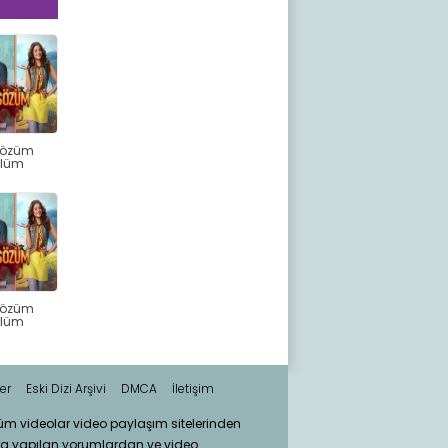
Sözüm
ölüm
Sözüm
ölüm
er
Eski Dizi Arşivi
DMCA
İletişim
tüm videolar video paylaşım sitelerinden
ra yapılan yorumlardan ve video