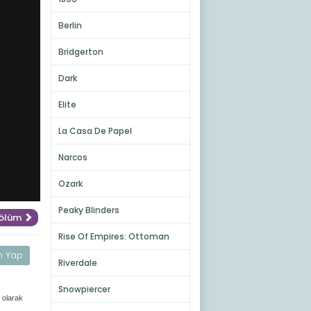
Berlin
Bridgerton
Dark
Elite
La Casa De Papel
Narcos
Ozark
Peaky Blinders
Bölüm
Rise Of Empires: Ottoman
m Yap
Riverdale
Snowpiercer
d olarak