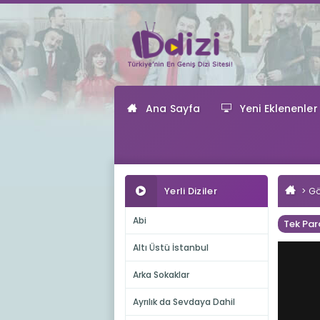
Ana Sayfa
Yeni Eklenenler
Yerli Diziler
Gö
Abi
Tek Par
Altı Üstü İstanbul
Arka Sokaklar
Ayrılık da Sevdaya Dahil