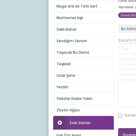
Gönül Sözüm
Müge Anlı ile Tatlı Sert
Yayınlandı:
Gönül Sözü
Muhtemel Aşk
Bu bölü
Saklı Bahar
Yorum 
Sevdiğim Sensin
Taşacak Bu Deniz
Teşkilat
Uzak Şehir
Yeraltı
Yıldızlar Kadar Yakın
Zeytin Ağacı
Yoru
Eski Diziler
Dizini
Eski Dizi Arşivi