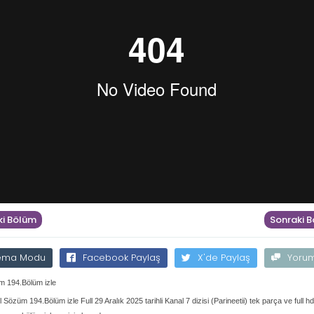
i Bölüm
Sonraki 
ema Modu
Facebook Paylaş
X'de Paylaş
Yoru
 194.Bölüm izle
 Sözüm 194.Bölüm izle Full 29 Aralık 2025 tarihli Kanal 7 dizisi (Parineetii) tek parça ve full h