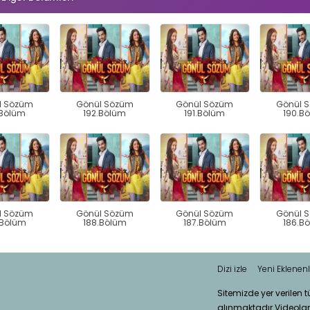
l Sözüm
Gönül Sözüm
Gönül Sözüm
Gönül 
.Bölüm
192.Bölüm
191.Bölüm
190.B
l Sözüm
Gönül Sözüm
Gönül Sözüm
Gönül 
.Bölüm
188.Bölüm
187.Bölüm
186.B
Dizi izle
Yeni Eklenenl
Sitemizde yer verilen 
alınmaktadır.Videola