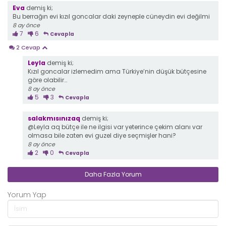
Eva
demiş ki;
Bu berrağın evi kızıl goncalar daki zeyneple cüneydin evi değilmi
8 ay önce
7
6
Cevapla
2 Cevap
Leyla
demiş ki;
Kızıl goncalar izlemedim ama Türkiye’nin düşük bütçesine
göre olabilir…
8 ay önce
5
3
Cevapla
salakmısınızaq
demiş ki;
@Leyla aq bütçe ile ne ilgisi var yeterince çekim alanı var
olmasa bile zaten evi guzel diye seçmişler hani?
8 ay önce
2
0
Cevapla
Daha Fazla Yorum
Yorum Yap