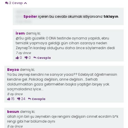
2 Cevap
demiş ki;
Spoiler
içeren bu cevabı okumak istiyorsanız
tıklayın
.
Ama Cihan a DNA testi yapıldı babası değil
8 ay önce
İrem
demiş ki;
@Su giib güzellik O DNA testinde oynama yapıldı, ebru
temizlik yapmaya geldiği gün cihan azaraya neden
Zeynep"in kardeşi olduğunu daha önce söylemedin dedi
7 ay önce
0
0
Cevapla
Beyza
demiş ki;
Ya bu zeynep kendini ne sanıyor yaaa?? Edebiyat öğretmenisin
kendine gel..Psikolog değilsin, anne değilsin...Serhatı
doldurmaktan gaza getirmekten başka yaptığın birşey yok.
saçmaladınız iyice...
8 ay önce
15
24
Cevapla
besun
demiş ki;
allah için biri şu zeynebin oje rengıini değişsin cinnet ecırdim b*k
rengi gibi her bölümde aynı
8 ay önce