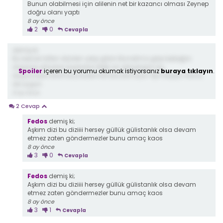
Bunun olabilmesi için alilenin net bir kazancı olması Zeynep
doğru olanı yaptı
8 ay önce
2
0
Cevapla
demiş ki;
Bu berrak lütfen diziden çıkıp gitsin.Bunalima girip bebeğini
düşürüp ortadan kaybolan.Belki on arkadaşım bu
Spoiler
içeren bu yorumu okumak istiyorsanız
buraya tıklayın
.
düşüncede.Sevimsuz kadını kimse sevmiyor.Tipi herşeyi rolüne
de uygun
8 ay önce
2 Cevap
Fedos
demiş ki;
Aşkım dizi bu diziiii hersey güllük gülistanlık olsa devam
etmez zaten göndermezler bunu amaç kaos
8 ay önce
3
0
Cevapla
Fedos
demiş ki;
Aşkım dizi bu diziiii hersey güllük gülistanlık olsa devam
etmez zaten göndermezler bunu amaç kaos
8 ay önce
3
1
Cevapla