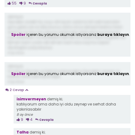
55
9
Cevapla
demiş ki;
Zeynebin sürekli hiç suçu olmayan adama laf sokmasından
gına geldi yok siz biliyosunuz daha önce deneyimlediniz falan
adama ne diye laf sokuyor anlamdım bide okumuş insansın
Spoiler
içeren bu yorumu okumak istiyorsanız
buraya tıklayın
.
yani evlenirken ne istediklerini bilmek icin evlenmeye ne gerek var
bilmen lazım yada akıl etmen lazım kıza saçma sapan
diyaloglar yazıyorsunuz
8 ay önce
demiş ki;
Ya bence Zeynep ve Serhat evleneceğine Zeynebim annesi ve
Spoiler
içeren bu yorumu okumak istiyorsanız
buraya tıklayın
.
babası evlat edinseydi keşke
8 ay önce
2 Cevap
isimvermeyen
demiş ki;
katılıyorum ama daha iyi oldu zeynep ve serhat daha
yakınlasabılır
8 ay önce
9
4
Cevapla
Talha
demiş ki;