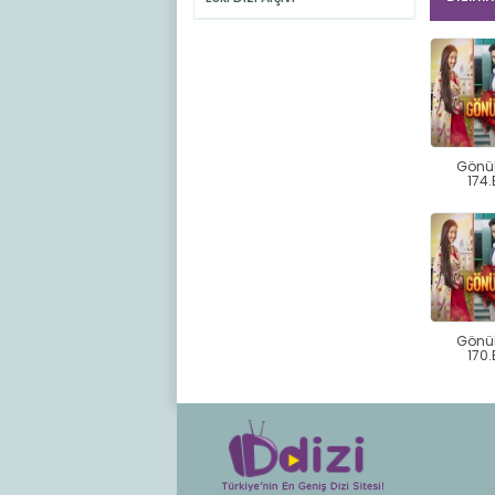
Gönü
174
Gönü
170