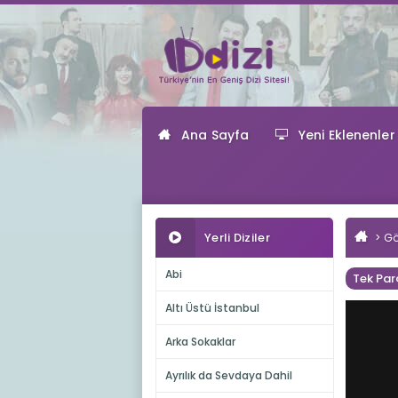
Ana Sayfa
Yeni Eklenenler
Yerli Diziler
Gö
Abi
Tek Par
Altı Üstü İstanbul
Arka Sokaklar
Ayrılık da Sevdaya Dahil