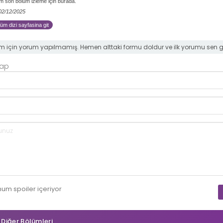
 son bölüm izleme için burada.
 02/12/2025
m dizi sayfasina git
m için yorum yapılmamış. Hemen alttaki formu doldur ve ilk yorumu sen 
Yap
mum
spoiler
içeriyor
n Diğer Bölümleri