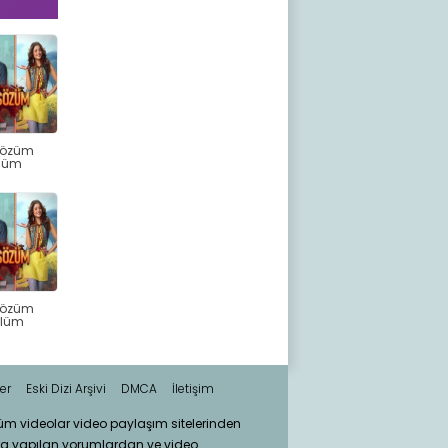
Sözüm
ölüm
Sözüm
ölüm
er
Eski Dizi Arşivi
DMCA
İletişim
tüm videolar video paylaşım sitelerinden
ra yapılan yorumlardan ve video