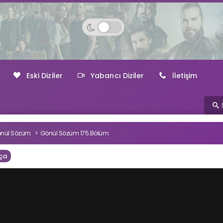
Eski Diziler
Yabancı Diziler
İletişim
nül Sözüm
Gönül Sözüm 175.Bölüm
ça