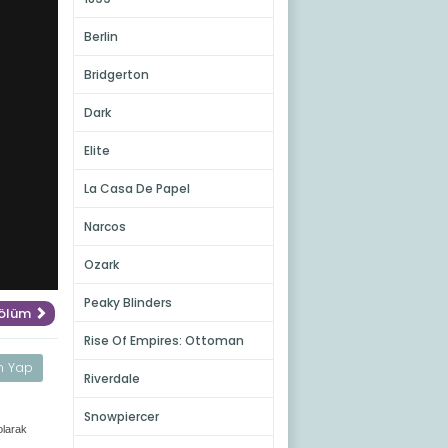
Berlin
Bridgerton
Dark
Elite
La Casa De Papel
Narcos
Ozark
Peaky Blinders
Bölüm
Rise Of Empires: Ottoman
m Yap
Riverdale
Snowpiercer
olarak