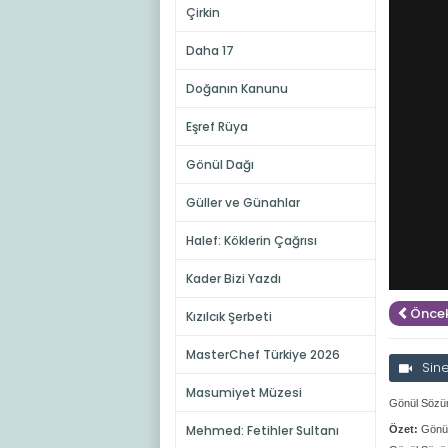
Çirkin
Daha 17
Doğanın Kanunu
Eşref Rüya
Gönül Dağı
Güller ve Günahlar
Halef: Köklerin Çağrısı
Kader Bizi Yazdı
Öncek
Kızılcık Şerbeti
MasterChef Türkiye 2026
Sin
Masumiyet Müzesi
Gönül Sözüm
Mehmed: Fetihler Sultanı
Özet:
Gönül