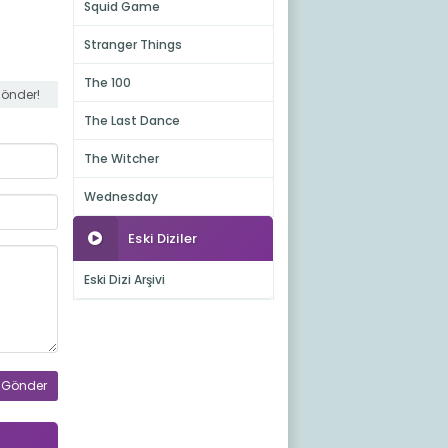
Squid Game
Stranger Things
The 100
gönder!
The Last Dance
The Witcher
Wednesday
Eski Diziler
Eski Dizi Arşivi