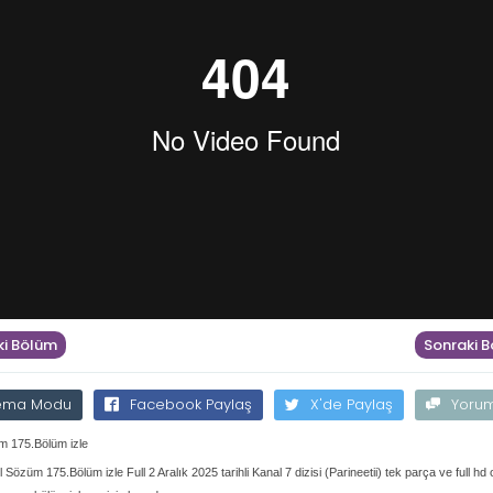
i Bölüm
Sonraki 
ema Modu
Facebook Paylaş
X'de Paylaş
Yoru
 175.Bölüm izle
 Sözüm 175.Bölüm izle Full 2 Aralık 2025 tarihli Kanal 7 dizisi (Parineetii) tek parça ve full hd 