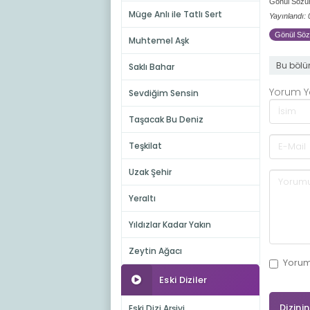
Gönül Sözüm
Müge Anlı ile Tatlı Sert
Yayınlandı:
Gönül Sözü
Muhtemel Aşk
Bu bölü
Saklı Bahar
Yorum 
Sevdiğim Sensin
Taşacak Bu Deniz
Teşkilat
Uzak Şehir
Yeraltı
Yıldızlar Kadar Yakın
Zeytin Ağacı
Yoru
Eski Diziler
Dizini
Eski Dizi Arşivi