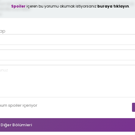
lsun len cagdayooos. Cok konusuyorsun ama bosver yapmasi önemli ve
Spoiler
içeren bu yorumu okumak istiyorsanız
buraya tıklayın
.
da Ma svar Allah .
e
Yap
mum
spoiler
içeriyor
n Diğer Bölümleri