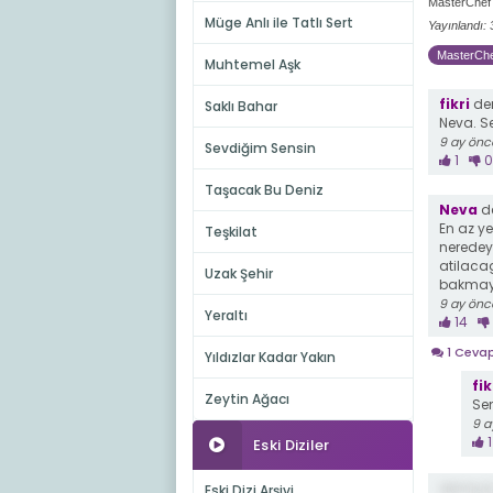
MasterChef 
Müge Anlı ile Tatlı Sert
Yayınlandı:
MasterChef
Muhtemel Aşk
fikri
dem
Saklı Bahar
Neva. S
9 ay önc
Sevdiğim Sensin
1
0
Taşacak Bu Deniz
Neva
de
En az y
Teşkilat
neredey
atilaca
Uzak Şehir
bakmayi
9 ay önc
Yeraltı
14
1 Ceva
Yıldızlar Kadar Yakın
fik
Zeytin Ağacı
Se
9 a
1
Eski Diziler
demiş ki
Eski Dizi Arşivi