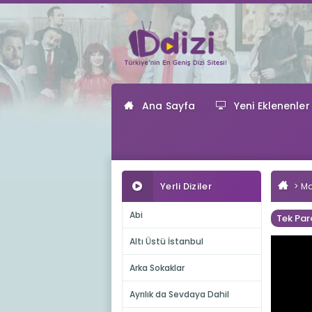
Ana Sayfa
Yeni Eklenenler
Yerli Diziler
Ma
Abi
Tek Par
Altı Üstü İstanbul
Arka Sokaklar
Ayrılık da Sevdaya Dahil