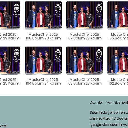
Chef 2025
MasterChef 2025
MasterChef 2025
MasterCh
m 29 Kasım
168.Bölüm 28 Kasım
167.Bölüm 27 Kasım
166.Bölüm 
Chef 2025
MasterChef 2025
MasterChef 2025
MasterCh
m 25 Kasım
164.Bölüm 24 Kasım
163.Bölüm 23 Kasım
162.Bölüm 
Dizi izle
Yeni Eklenenl
Sitemizde yer verilen 
alınmaktadır.Videola
içeriğinden sitemiz ya
rved.