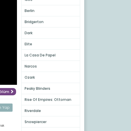
Berlin
Bridgerton
Dark
Elite
La Casa De Papel
Narcos
Ozark
Peaky Blinders
Bölüm
Rise Of Empires: Ottoman
m Yap
Riverdale
Snowpiercer
arak