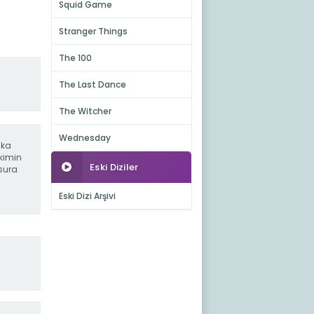
Squid Game
Stranger Things
The 100
The Last Dance
The Witcher
Wednesday
lka
kimin
Eski Diziler
sura
Eski Dizi Arşivi