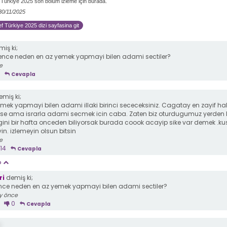
Türkiye 2025 son bölüm izleme için burada.
 30/11/2025
 Türkiye 2025 dizi sayfasina git
iş ki;
ence neden en az yemek yapmayi bilen adami sectiler?
e
Cevapla
miş ki;
emek yapmayi bilen adami illaki birinci sececeksiniz. Cagatay en zayif ha
se ama israrla adami secmek icin caba. Zaten biz oturdugumuz yerden 
gini bir hafta onceden biliyorsak burada coook acayip sike var demek .ku
n. izlemeyin olsun bitsin
e
14
Cevapla
p
ri
demiş ki;
nce neden en az yemek yapmayi bilen adami sectiler?
y önce
0
Cevapla
;