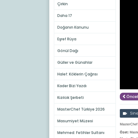
Çirkin
Daha 17
Doğanın Kanunu
Eşref Rüya
Gönül Dağı
Güller ve Günahlar
Halef: Köklerin Çağrısı
Kader Bizi Yazdı
Öncek
Kızılcık Şerbeti
MasterChef Türkiye 2026
Sin
Masumiyet Müzesi
MasterChef 
Mehmed: Fetihler Sultanı
Özet:
Maste