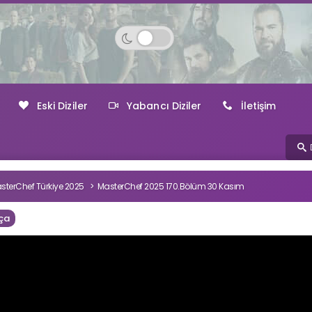
Eski Diziler
Yabancı Diziler
İletişim
sterChef Türkiye 2025
MasterChef 2025 170.Bölüm 30 Kasım
ça