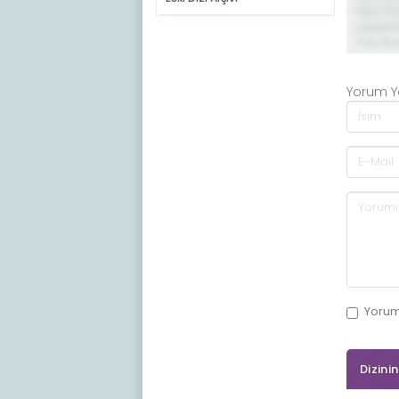
Helal O
yapiyor
9 ay önc
Yorum 
Yoru
Dizini