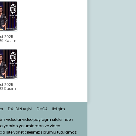
ef 2025
26 Kasım
ef 2025
22 Kasım
er
Eski Dizi Arşivi
DMCA
İletişim
tüm videolar video paylaşım sitelerinden
ra yapılan yorumlardan ve video
da site yöneticilerimiz sorumlu tutulamaz.