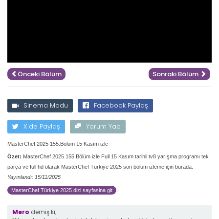
Önceki Bölüm
Sonraki Bölüm
Sinema Modu
Facebook Paylaş
X'de Paylaş
Yorum Yap
MasterChef 2025 155.Bölüm 15 Kasım izle
Özet:
MasterChef 2025 155.Bölüm izle Full 15 Kasım tarihli tv8 yarışma programı tek
parça ve full hd olarak MasterChef Türkiye 2025 son bölüm izleme için burada.
Yayınlandı: 15/11/2025
MasterChef Türkiye 2025 dizi sayfasina git
Mero
demiş ki;