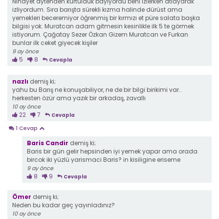
Nihayet aytenden kurtulduk bayiyordu beni izlerken atlayarak
izliyordum. Sıra barışta sürekli kızma halinde dürüst ama
yemekleri beceremiyor öğrenmiş bir kırmızı et püre salata başka
bilgisi yok. Muratcan adam gitmesin kesinlikle ilk 5 te görmek
istiyorum. Çağatay Sezer Özkan Gizem Muratcan ve Furkan
bunlar ilk ceket giyecek kişiler
9 ay önce
5
8
Cevapla
nazlı
demiş ki;
yahu bu Barış ne konuşabiliyor, ne de bir bilgi birikimi var..
herkesten özür ama yazık bir arkadaş, zavallı
10 ay önce
22
7
Cevapla
1 Cevap
Baris Candir
demiş ki;
Baris bir gün gelir hepsinden iyi yemek yapar ama orada
bircok iki yüzlü yarismaci Baris? in kisiligine eriseme
9 ay önce
8
9
Cevapla
Ömer
demiş ki;
Neden bu kadar geç yayınladınız?
10 ay önce