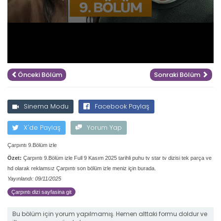
Önceki Bölüm
Sonraki Bölüm
Sinema Modu
Facebook Paylaş
X'de Paylaş
Yorum Yap
Çarpıntı 9.Bölüm izle
Özet:
Çarpıntı 9.Bölüm izle Full 9 Kasım 2025 tarihli puhu tv star tv dizisi tek parça ve
hd olarak reklamsız Çarpıntı son bölüm izle meniz için burada.
Yayınlandı: 09/11/2025
Çarpıntı dizi sayfasina git
Bu bölüm için yorum yapılmamış. Hemen alttaki formu doldur ve