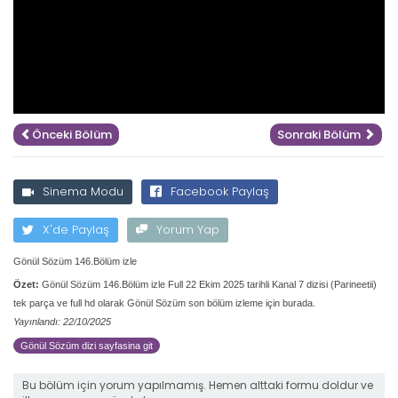
Önceki Bölüm
Sonraki Bölüm
Sinema Modu
Facebook Paylaş
X'de Paylaş
Yorum Yap
Gönül Sözüm 146.Bölüm izle
Özet:
Gönül Sözüm 146.Bölüm izle Full 22 Ekim 2025 tarihli Kanal 7 dizisi (Parineetii)
tek parça ve full hd olarak Gönül Sözüm son bölüm izleme için burada.
Yayınlandı: 22/10/2025
Gönül Sözüm dizi sayfasina git
Bu bölüm için yorum yapılmamış. Hemen alttaki formu doldur ve