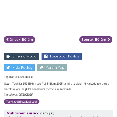
Önceki Bölüm
Sonraki Bölüm
Sinema Modu
Facebook Paylaş
X'de Paylaş
Yorum Yap
Teşkilat 151.Bölüm izle
Özet:
Teşkilat 151.Bölüm izle Full 5 Ekim 2025 tarihli trt1 dizisi hd kalitede tek parça
olarak keyifle Teşkilat son bölüm izleme için sitemizde
Yayınlandı: 05/10/2025
Teşkilat dizi sayfasina git
Muharrem Karaca
demiş ki;