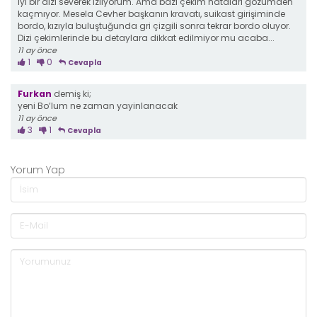
İyi bir dizi severek izliyorum. Ama bazı çekim hataları gözümden
kaçmıyor. Mesela Cevher başkanın kravatı, suikast girişiminde
bordo, kızıyla buluştuğunda gri çizgili sonra tekrar bordo oluyor.
Dizi çekimlerinde bu detaylara dikkat edilmiyor mu acaba...
11 ay önce
1
0
Cevapla
Furkan
demiş ki;
yeni Bo’lum ne zaman yayinlanacak
11 ay önce
3
1
Cevapla
Yorum Yap