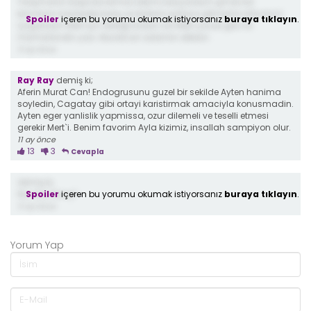
Yarışmanın başında kırmızı takımı tutuyordum şimdi ise
kırmızının kaybedip barış ve Aytenin potaya gitmesini istiyorum.
Spoiler
içeren bu yorumu okumak istiyorsanız
buraya tıklayın
.
Çagatayin Mert için dediği kadar var Mert çocuk gibi ne
mizmizlandin yaa. Muratcan adamın dibisin.
11 ay önce
Ray Ray
demiş ki;
Aferin Murat Can! Endogrusunu guzel bir sekilde Ayten hanima
soyledin, Cagatay gibi ortayi karistirmak amaciyla konusmadin.
Ayten eger yanlislik yapmissa, ozur dilemeli ve teselli etmesi
gerekir Mert`i. Benim favorim Ayla kizimiz, insallah sampiyon olur.
11 ay önce
13
3
Cevapla
demiş ki;
Spoiler
içeren bu yorumu okumak istiyorsanız
buraya tıklayın
.
‎‏Ne oldu Barış?
11 ay önce
Yorum Yap