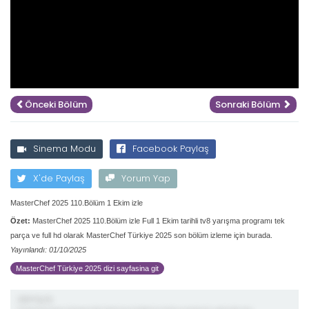
Önceki Bölüm
Sonraki Bölüm
Sinema Modu
Facebook Paylaş
X'de Paylaş
Yorum Yap
MasterChef 2025 110.Bölüm 1 Ekim izle
Özet:
MasterChef 2025 110.Bölüm izle Full 1 Ekim tarihli tv8 yarışma programı tek
parça ve full hd olarak MasterChef Türkiye 2025 son bölüm izleme için burada.
Yayınlandı: 01/10/2025
MasterChef Türkiye 2025 dizi sayfasina git
demiş ki;