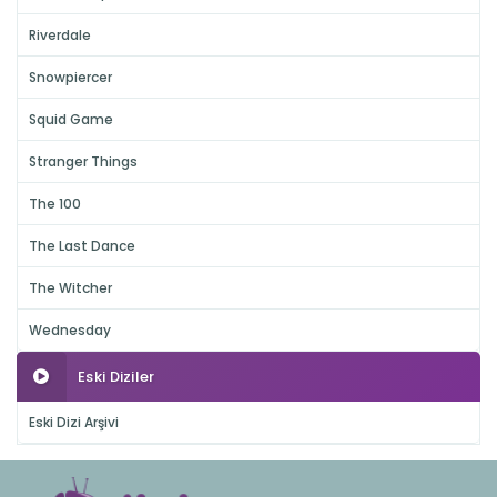
Riverdale
Snowpiercer
Squid Game
Stranger Things
The 100
The Last Dance
The Witcher
Wednesday
Eski Diziler
Eski Dizi Arşivi