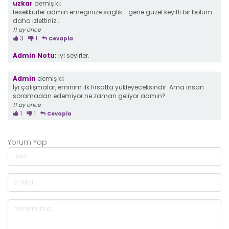
uzkar
demiş ki;
tesekkurler admin emeginize saglik... gene guzel keyifli bir bolum
daha izlettiniz ..
11 ay önce
3
1
Cevapla
Admin Notu:
iyi seyirler.
Admin
demiş ki;
İyi çalışmalar, eminim ilk fırsatta yükleyeceksindir. Ama insan
soramadan edemiyor ne zaman geliyor admin?
11 ay önce
1
1
Cevapla
Yorum Yap