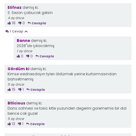
Elifnaz
demiş ki;
3. Sezon çabucak gelsin
4 ay önce
18
0
Cevapla
1 Cevap
Banne
demiş ki;
2028"de çıkacakmış
1 ay önce
0
0
Cevapla
Gördüm ki
demiş ki;
Kimse wednesdayın tylerı öldürmek yerine kurtarmasından
bahsetmemiş
5 ay önce
15
1
Cevapla
Bllicious
demiş ki;
Dans sahnesi ve toxic kitle yuzunden degerini gorememis bir dizi
bence cok guzel
5 ay önce
13
1
Cevapla