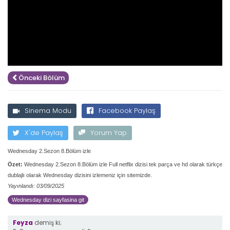
Önceki Bölüm
Sinema Modu
Facebook Paylaş
X'de Paylaş
Yorum Yap
Wednesday 2.Sezon 8.Bölüm izle
Özet:
Wednesday 2.Sezon 8.Bölüm izle Full netflix dizisi tek parça ve hd olarak türkçe
dublajlı olarak Wednesday dizisini izlemeniz için sitemizde.
Yayınlandı: 03/09/2025
Wednesday dizi sayfasina git
Feyza
demiş ki;