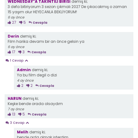
WEDNESDAY"A TAKINTILI BİRİSİ
demiş ki;
3 defa bitiriyorum 3 sezon çıkmalı 2027 De çıkacakmış o zaman
15 yaşım olur HEYECANLA BEKLİYORUM!
6 ay önce
27
5
Cevapla
Derin
demiş ki;
Film harika devamı bir an önce gelsin ya
6 ay önce
17
3
Cevapla
1 Cevap
Admin
demiş ki;
Ya bu film degil o dizi
4 ay önce
2
2
Cevapla
HARUN
demiş ki;
Keşke bende orada olsaydım
7 ay önce
13
5
Cevapla
3 Cevap
Melih
demiş ki;
bende orda olmak isterdim