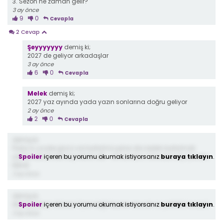
3. Sezon ne zaman gelir?
3 ay önce
9
0
Cevapla
2 Cevap
Şeyyyyyyy
demiş ki;
2027 de geliyor arkadaşlar
3 ay önce
6
0
Cevapla
Melek
demiş ki;
2027 yaz ayında yada yazın sonlarına doğru geliyor
2 ay önce
2
0
Cevapla
demiş ki;
Paxly in ucube gücü var kurtulma şansı da neden kurtulmak
Spoiler
içeren bu yorumu okumak istiyorsanız
buraya tıklayın
.
yerine tutsak kalmayı tercih etti . ormanda 2. Kovalamayı yarata
bilirdi
3 ay önce
demiş ki;
Spoiler
içeren bu yorumu okumak istiyorsanız
buraya tıklayın
.
Wednesdayi öldüren Tyler değil teyzesi olucak ve çokkkkk kısaydı
3 ay önce