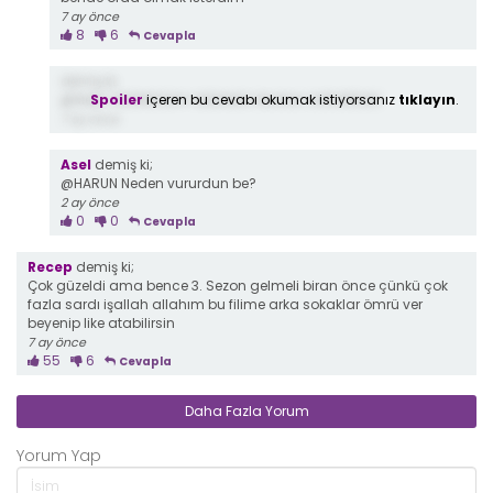
7 ay önce
8
6
Cevapla
demiş ki;
Spoiler
içeren bu cevabı okumak istiyorsanız
tıklayın
.
@Melih WEDNESDAY ADDAMSI SİLAHLA VURURDUM
7 ay önce
Asel
demiş ki;
@HARUN Neden vururdun be?
2 ay önce
0
0
Cevapla
Recep
demiş ki;
Çok güzeldi ama bence 3. Sezon gelmeli biran önce çünkü çok
fazla sardı işallah allahım bu filime arka sokaklar ömrü ver
beyenip like atabilirsin
7 ay önce
55
6
Cevapla
Daha Fazla Yorum
Yorum Yap