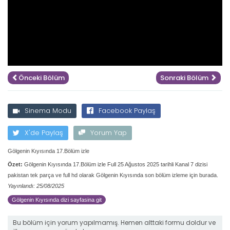
Önceki Bölüm
Sonraki Bölüm
Sinema Modu
Facebook Paylaş
X'de Paylaş
Yorum Yap
Gölgenin Kıyısında 17.Bölüm izle
Özet:
Gölgenin Kıyısında 17.Bölüm izle Full 25 Ağustos 2025 tarihli Kanal 7 dizisi
pakistan tek parça ve full hd olarak Gölgenin Kıyısında son bölüm izleme için burada.
Yayınlandı: 25/08/2025
Gölgenin Kıyısında dizi sayfasina git
Bu bölüm için yorum yapılmamış. Hemen alttaki formu doldur ve