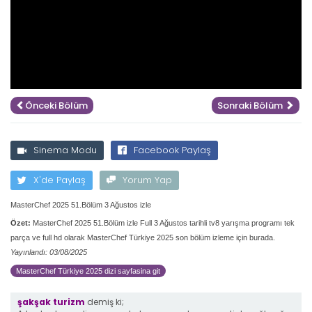
Önceki Bölüm
Sonraki Bölüm
Sinema Modu
Facebook Paylaş
X'de Paylaş
Yorum Yap
MasterChef 2025 51.Bölüm 3 Ağustos izle
Özet:
MasterChef 2025 51.Bölüm izle Full 3 Ağustos tarihli tv8 yarışma programı tek
parça ve full hd olarak MasterChef Türkiye 2025 son bölüm izleme için burada.
Yayınlandı: 03/08/2025
MasterChef Türkiye 2025 dizi sayfasina git
şakşak turizm
demiş ki;