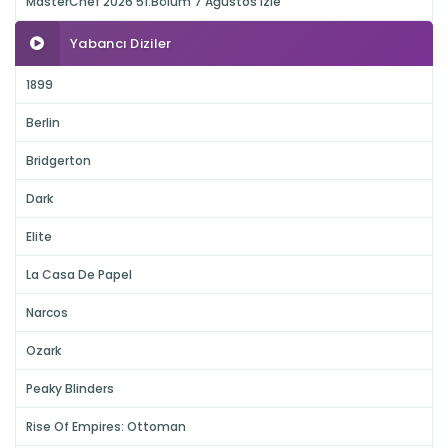
MasterChef 2026 51.Bölüm 7 Ağustos izle
Yabancı Diziler
1899
Berlin
Bridgerton
Dark
Elite
La Casa De Papel
Narcos
Ozark
Peaky Blinders
Rise Of Empires: Ottoman