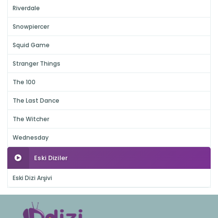
Riverdale
Snowpiercer
Squid Game
Stranger Things
The 100
The Last Dance
The Witcher
Wednesday
Eski Diziler
Eski Dizi Arşivi