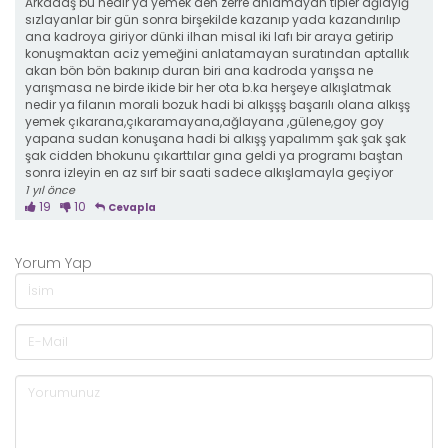
Arkadaş bu nedir ya yemek den zerre anlamayan tipler ağlayığ
sızlayanlar bir gün sonra birşekilde kazanıp yada kazandırılıp
ana kadroya giriyor dünki ilhan misal iki lafı bir araya getirip
konuşmaktan aciz yemeğini anlatamayan suratından aptallık
akan bön bön bakınıp duran biri ana kadroda yarışsa ne
yarışmasa ne birde ikide bir her ota b.ka herşeye alkışlatmak
nedir ya filanın morali bozuk hadi bi alkışşş başarılı olana alkışş
yemek çıkarana,çıkaramayana,ağlayana ,gülene,goy goy
yapana sudan konuşana hadi bi alkışş yapalımm şak şak şak
şak cidden bhokunu çıkarttılar gına geldi ya programı baştan
sonra izleyin en az sırf bir saati sadece alkışlamayla geçiyor
1 yıl önce
19
10
Cevapla
Yorum Yap