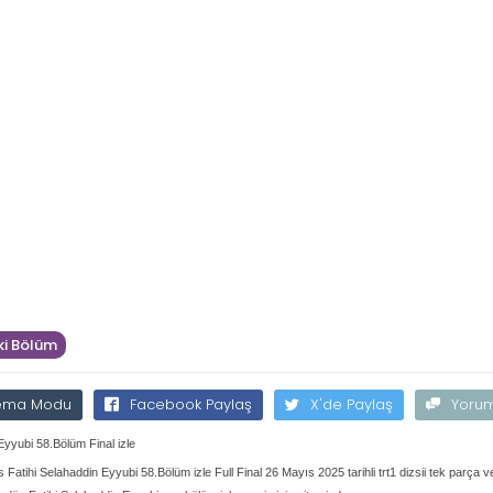
i Bölüm
ema Modu
Facebook Paylaş
X'de Paylaş
Yoru
Eyyubi 58.Bölüm Final izle
 Fatihi Selahaddin Eyyubi 58.Bölüm izle Full Final 26 Mayıs 2025 tarihli trt1 dizsii tek parça v