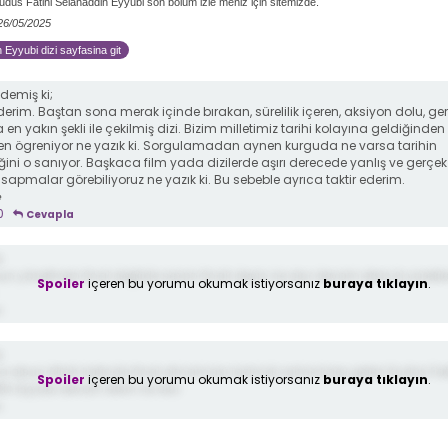
düs Fatihi Selahaddin Eyyubi son bölüm izle meniz için sitemizde.
 26/05/2025
 Eyyubi dizi sayfasina git
demiş ki;
derim. Baştan sona merak içinde bırakan, sürelilik içeren, aksiyon dolu, ge
 en yakın şekli ile çekilmiş dizi. Bizim milletimiz tarihi kolayına geldiğinden 
den ögreniyor ne yazık ki. Sorgulamadan aynen kurguda ne varsa tarihin
ğini o sanıyor. Başkaca film yada dizilerde aşırı derecede yanlış ve gerçek
 sapmalar görebiliyoruz ne yazık ki. Bu sebeble ayrıca taktir ederim.
e
0
Cevapla
;
un yönetmen final değilde sezon finali deyin ne olur devam etsin ki yürekl
Spoiler
içeren bu yorumu okumak istiyorsanız
buraya tıklayın
.
e
;
sa olsun Allah katında final olmaması lazımdı zulme karşı gelen Kudüs Fat
Spoiler
içeren bu yorumu okumak istiyorsanız
buraya tıklayın
.
tin Eyyubi devam etsin ne olur
e