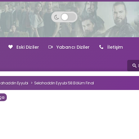
Eski Diziler
Yabancı Diziler
İletişim
lahaddin Eyyubi
Selahaddin Eyyubi 58.Bölüm Final
ça