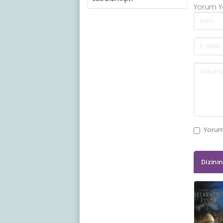
Yorum 
Yoru
Dizini