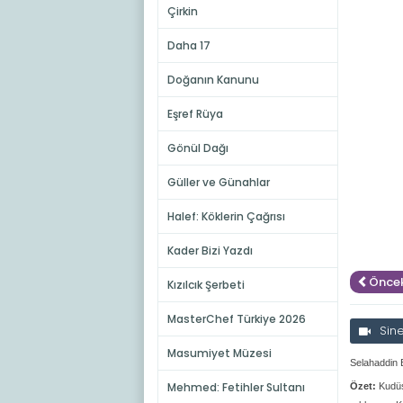
Çirkin
Daha 17
Doğanın Kanunu
Eşref Rüya
Gönül Dağı
Güller ve Günahlar
Halef: Köklerin Çağrısı
Kader Bizi Yazdı
Öncek
Kızılcık Şerbeti
MasterChef Türkiye 2026
Sin
Masumiyet Müzesi
Selahaddin 
Mehmed: Fetihler Sultanı
Özet:
Kudüs