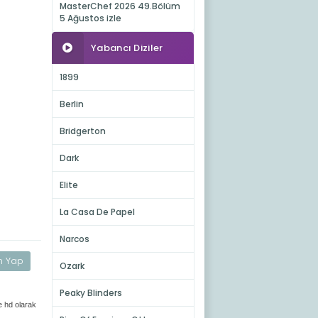
MasterChef 2026 49.Bölüm
5 Ağustos izle
Yabancı Diziler
1899
Berlin
Bridgerton
Dark
Elite
La Casa De Papel
Narcos
m Yap
Ozark
Peaky Blinders
e hd olarak