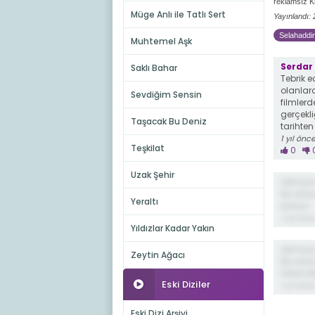
reklamsız Ku
Müge Anlı ile Tatlı Sert
Yayınlandı:
Selahaddin
Muhtemel Aşk
Serdar
Saklı Bahar
Tebrik e
olanlara
Sevdiğim Sensin
filmler
gerçekli
Taşacak Bu Deniz
tarihten
1 yıl önc
Teşkilat
0
Uzak Şehir
demiş ki
Ne olurs
Yeraltı
bulsun
1 yıl önc
Yıldızlar Kadar Yakın
demiş ki
Zeytin Ağacı
Ne olur
Selahat
Eski Diziler
1 yıl önc
Eski Dizi Arşivi