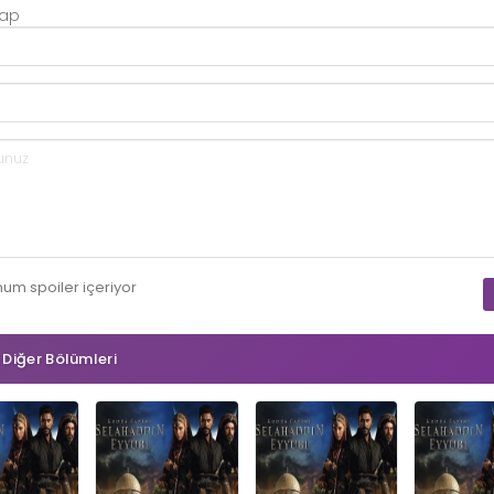
Yap
mum
spoiler
içeriyor
n Diğer Bölümleri