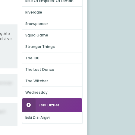
Rise Of Empires: Ottoman
Riverdale
Snowpiercer
rçekte
Squid Game
dizi ve
Stranger Things
The 100
The Last Dance
The Witcher
er iman
Wednesday
Eski Diziler
ih"i
Eski Dizi Arşivi