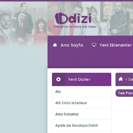
Ana Sayfa
Yeni Eklenenler
Yerli Diziler
Se
Abi
Tek Par
Altı Üstü İstanbul
Arka Sokaklar
Ayrılık da Sevdaya Dahil