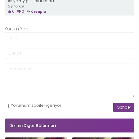
Asiye my girl. lalaalalaa
2 yıl önce
0
0
Cevapla
Yorum Yap
Yorumum
spoiler
içeriyor
Dizinin Diğer Bölümleri