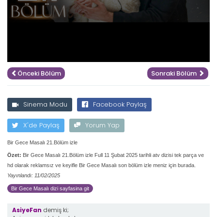
Önceki Bölüm
Sonraki Bölüm
Sinema Modu
Facebook Paylaş
X'de Paylaş
Yorum Yap
Bir Gece Masalı 21.Bölüm izle
Özet:
Bir Gece Masalı 21.Bölüm izle Full 11 Şubat 2025 tarihli atv dizisi tek parça ve
hd olarak reklamsız ve keyifle Bir Gece Masalı son bölüm izle meniz için burada.
Yayınlandı: 11/02/2025
Bir Gece Masalı dizi sayfasina git
AsiyeFan
demiş ki;