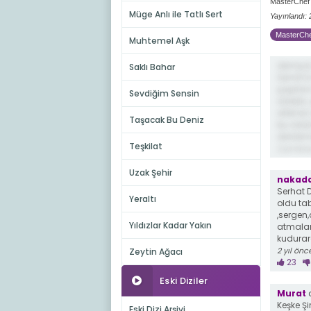
MasterChef 
Müge Anlı ile Tatlı Sert
Yayınlandı:
MasterChef
Muhtemel Aşk
demiş ki
Saklı Bahar
Semih’i
şaşırtan
Sevdiğim Sensin
olabilir
atlet b
Taşacak Bu Deniz
bu ödül
denileme
Teşkilat
2 yıl önc
Uzak Şehir
nakada
Serhat 
Yeraltı
oldu ta
,sergen,
Yıldızlar Kadar Yakın
atmalar
kudurar
2 yıl önc
Zeytin Ağacı
23
Eski Diziler
Murat
Keşke Ş
Eski Dizi Arşivi