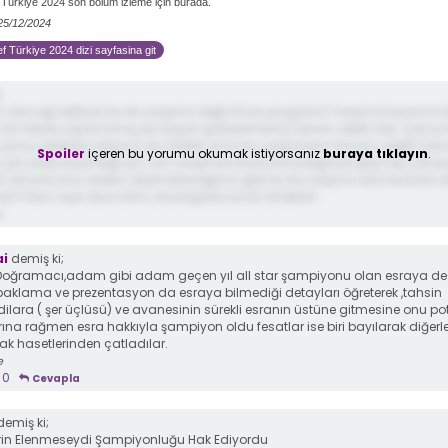
Türkiye 2024 son bölüm izleme için burada.
 25/12/2024
 Türkiye 2024 dizi sayfasina git
;
n olacağı belliydi, bu bir yarışma değil Show programı! Yarışma boyunca 
 bir tabak yapamamış, bir başarı gösterememiş Semih ceketi aldı. Çok iyi b
, çok iyi yerlerde çalışmış da olabilir ama bu yarışmanın konusu değil! Çok iy
Spoiler
içeren bu yorumu okumak istiyorsanız
buraya tıklayın
.
ir çok yarışı kazandığı için son yarışında kazanamadığında geçmişi çok baş
ü de yine ona verelim diyemeyeceğimiz gibi bu bir yarışma olsa burada 
z! Yolun açık olsun Erim, önyargılara iyi bir örneksin!
e
i
demiş ki;
Doğramacı,adam gibi adam geçen yıl all star şampiyonu olan esraya de
baklama ve prezentasyon da esraya bilmediği detayları öğreterek ,tahsin
dilara ( şer üçlüsü) ve avanesinin sürekli esranın üstüne gitmesine onu p
ına rağmen esra hakkıyla şampiyon oldu fesatlar ise biri bayılarak diğerl
ak hasetlerinden çatladılar.
e
0
Cevapla
demiş ki;
irin Elenmeseydi Şampiyonluğu Hak Ediyordu