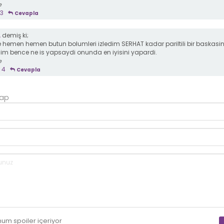
e
13
Cevapla
L
demiş ki;
e hemen hemen butun bolumleri izledim SERHAT kadar pariltili bir baskasin
m bence ne is yapsaydi onunda en iyisini yapardi.
e
4
Cevapla
Yap
mum
spoiler
içeriyor