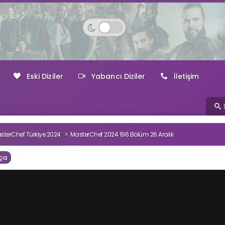
Eski Diziler
Yabancı Diziler
İletişim
sterChef Türkiye 2024
MasterChef 2024 196.Bölüm 26 Aralık
ça