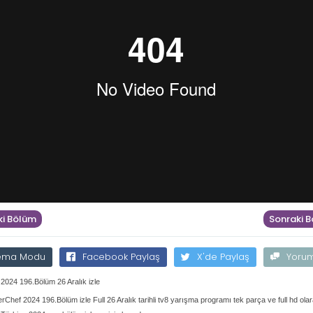
i Bölüm
Sonraki 
ema Modu
Facebook Paylaş
X'de Paylaş
Yoru
2024 196.Bölüm 26 Aralık izle
rChef 2024 196.Bölüm izle Full 26 Aralık tarihli tv8 yarışma programı tek parça ve full hd ola