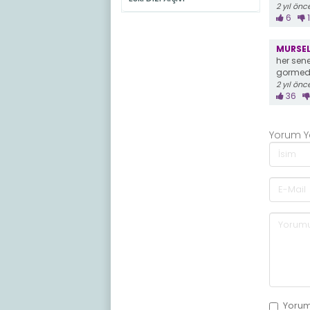
2 yıl önc
6
MURSE
her sen
gormedi
2 yıl önc
36
Yorum 
Yoru