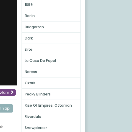
1899
Berlin
Bridgerton
Dark
Elite
La Casa De Papel
Narcos
Ozark
Bölüm
Peaky Blinders
Rise Of Empires: Ottoman
m Yap
Riverdale
rak
Snowpiercer