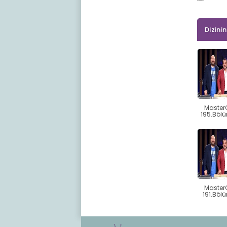
Dizini
Master
195.Bölü
Master
191.Bölü