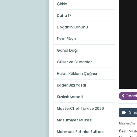
Çirkin
Daha 17
Doğanın Kanunu
Eşref Rüya
Gönül Dağı
Güller ve Günahlar
Halef: Köklerin Çağrısı
Kader Bizi Yazdı
Öncek
Kızılcık Şerbeti
MasterChef Türkiye 2026
Sin
Masumiyet Müzesi
MasterChef 
Mehmed: Fetihler Sultanı
Özet:
Maste