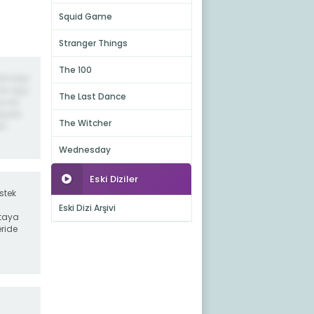
Squid Game
Stranger Things
The 100
kimseyi
ir aşçı
The Last Dance
i bir
arılı
The Witcher
da
Wednesday
Eski Diziler
stek
Eski Dizi Arşivi
otaya
eride