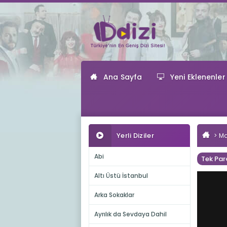
Ana Sayfa
Yeni Eklenenler
Yerli Diziler
Ma
Abi
Tek Par
Altı Üstü İstanbul
Arka Sokaklar
Ayrılık da Sevdaya Dahil