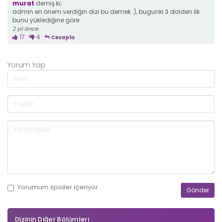
murat
demiş ki;
admin en önem verdiğin dizi bu demek :), bugunki 3 diziden ilk
bunu yüklediğine göre
2 yıl önce
17
4
Cevapla
Yorum Yap
Yorumum
spoiler
içeriyor
Dizinin Diğer Bölümleri