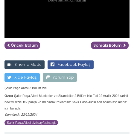
Önceki Bölüm
Sonraki Bölüm
Sinema Modu
Facebook Paylaş
X'de Paylaş
Yorum Yap
Şakir Paşa Ailesi 2.Bölüm izle
Özet:
Şakir Paşa Ailesi Mucizeler ve Skandallar 2.Bölüm izle Full 22 Aralık 2024 tarihli
now tv dizisi tek parça ve hd olarak reklamsız Şakir Paşa Ailesi son bölüm izle meniz
için burada.
Yayınlandı: 22/12/2024
Şakir Paşa Ailesi dizi sayfasina git