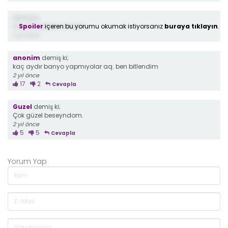
demiş ki;
Spoiler
içeren bu yorumu okumak istiyorsanız
buraya tıklayın
.
Onamı takıldın anonim
2 yıl önce
anonim
demiş ki;
kaç aydır banyo yapmıyolar aq. ben bitlendim
2 yıl önce
17
2
Cevapla
Guzel
demiş ki;
Çok güzel beseyndom.
2 yıl önce
5
5
Cevapla
Yorum Yap