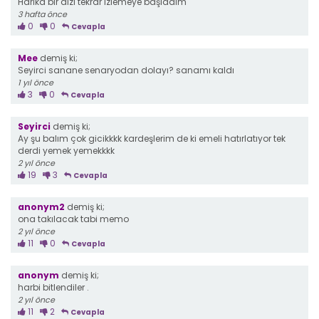
Harika bir dizi tekrar izlemeye başladım
3 hafta önce
0
0
Cevapla
Mee
demiş ki;
Seyirci sanane senaryodan dolayı? sanamı kaldı
1 yıl önce
3
0
Cevapla
Seyirci
demiş ki;
Ay şu balım çok gicikkkk kardeşlerim de ki emeli hatırlatıyor tek
derdi yemek yemekkkk
2 yıl önce
19
3
Cevapla
anonym2
demiş ki;
ona takılacak tabi memo
2 yıl önce
11
0
Cevapla
anonym
demiş ki;
harbi bitlendiler .
2 yıl önce
11
2
Cevapla