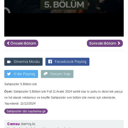
Önceki Bölüm
Sonraki Bölüm
Sinema Modu
Facebook Paylaş
X'de Paylaş
Yorum Yap
Sahipsizler 5.Bölüm izle
Özet:
Sahipsizler 5.Bölüm izle Full 11 Aralık 2024 tarihli star tv puhu tv dizisi tek parça
ve hd olarak reklamsız ve keyifle Sahipsizler son bölüm izle meniz için sitemizde.
Yayınlandı: 11/12/2024
Sahipsizler dizi sayfasina git
Cansu
demiş ki;