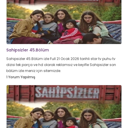
Sahipsizler 45.Bölüm
Sahipsizler 45.Bölüm izle Full 21 Ocak 2026 tarihli star tv puhu tv
dizisi tek parça ve hd olarak reklamsız ve keyifle Sahipsizler son
bölüm izle meniz için sitemizde.
1 Yorum Yapılmış