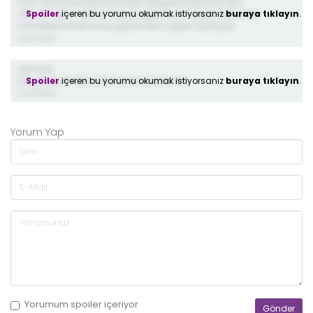
Uzun zamandır beni bu kadar duygulandıran bir dizi
Spoiler
içeren bu yorumu okumak istiyorsanız
buraya tıklayın
.
izlememiştim. Sorsan “buna ağlanır mı” dersin ama bazı
sahnelerde istemsizce gözümden yaşlar süzülüyor.
2 yıl önce
demiş ki;
Spoiler
içeren bu yorumu okumak istiyorsanız
buraya tıklayın
.
Çok guzel bir dizi açık ara birinci alacak
2 yıl önce
Yorum Yap
Yorumum
spoiler
içeriyor