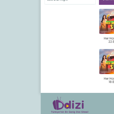
Her Ha
22.
Her Ha
18.