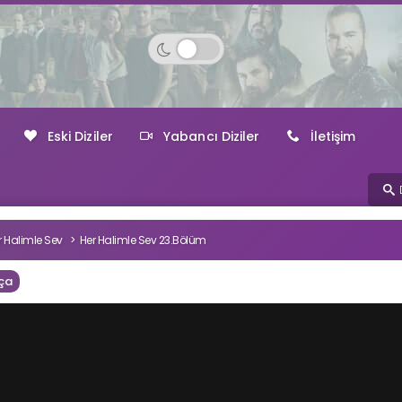
Eski Diziler
Yabancı Diziler
İletişim
r Halimle Sev
Her Halimle Sev 23.Bölüm
ça