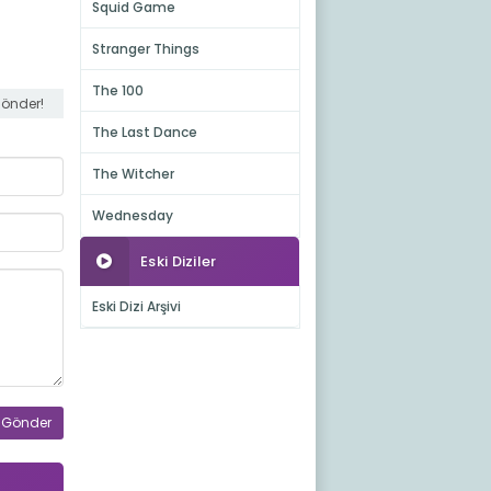
Squid Game
Stranger Things
The 100
gönder!
The Last Dance
The Witcher
Wednesday
Eski Diziler
Eski Dizi Arşivi