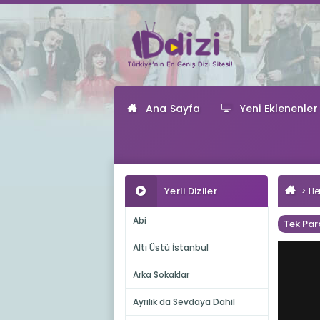
Ana Sayfa
Yeni Eklenenler
Yerli Diziler
He
Abi
Tek Par
Altı Üstü İstanbul
Arka Sokaklar
Ayrılık da Sevdaya Dahil