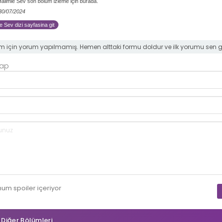
Halimle Sev son bölüm izleme için burada.
 30/07/2024
e Sev dizi sayfasina git
m için yorum yapılmamış. Hemen alttaki formu doldur ve ilk yorumu sen 
Yap
mum
spoiler
içeriyor
n Diğer Bölümleri