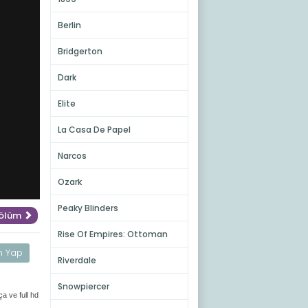
Berlin
Bridgerton
Dark
Elite
La Casa De Papel
Narcos
Ozark
Peaky Blinders
Bölüm
Rise Of Empires: Ottoman
m Yap
Riverdale
Snowpiercer
a ve full hd