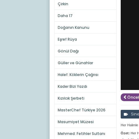
Çirkin
Daha 17
Doğanın Kanunu
Eşref Rüya
Gönül Dağı
Güller ve Günahlar
Halef: Köklerin Çağrısı
Kader Bizi Yazdı
Öncek
Kızılcık Şerbeti
MasterChef Türkiye 2026
Sin
Masumiyet Müzesi
Her Halimle
Mehmed: Fetihler Sultanı
Özet:
Her H