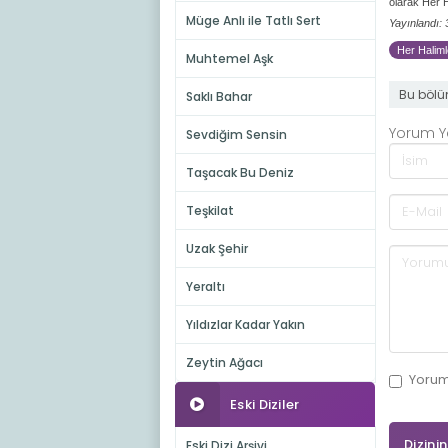
olarak Her 
Müge Anlı ile Tatlı Sert
Yayınlandı:
Her Haliml
Muhtemel Aşk
Bu bölü
Saklı Bahar
Yorum 
Sevdiğim Sensin
Taşacak Bu Deniz
Teşkilat
Uzak Şehir
Yeraltı
Yıldızlar Kadar Yakın
Zeytin Ağacı
Yoru
Eski Diziler
Dizini
Eski Dizi Arşivi