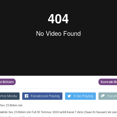
i Bölüm
Sonraki 
ema Modu
Facebook Paylaş
X'de Paylaş
Yoru
 Sev 23.Bölüm izle
alimle Sev 23.Bölüm izle Full 30 Temmuz 2024 tarihli Kanal 7 dizisi (Saavi Ki Savaari) tek parç