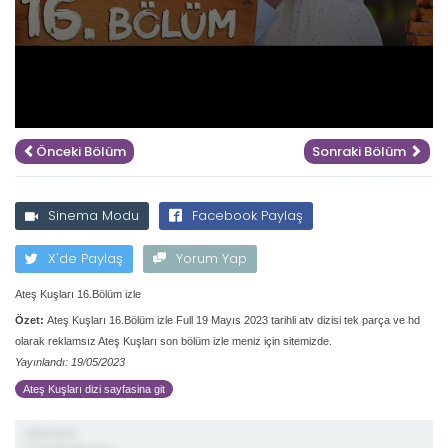
Önceki Bölüm
Sonraki Bölüm
Sinema Modu
Facebook Paylaş
X'de Paylaş
Yorum Yap
Ateş Kuşları 16.Bölüm izle
Özet:
Ateş Kuşları 16.Bölüm izle Full 19 Mayıs 2023 tarihli atv dizisi tek parça ve hd
olarak reklamsız Ateş Kuşları son bölüm izle meniz için sitemizde.
Yayınlandı: 19/05/2023
Ateş Kuşları dizi sayfasina git
demiş ki;