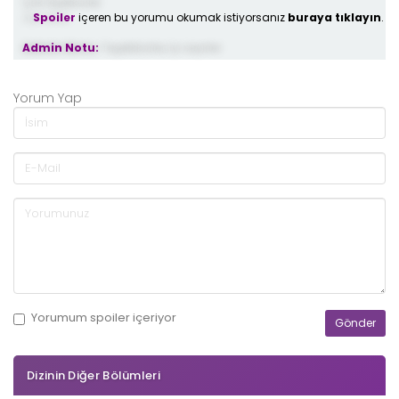
Çok teşekkürler
Spoiler
içeren bu yorumu okumak istiyorsanız
buraya tıklayın
.
3 yıl önce
Admin Notu:
Teşekkkürler, İyi seyirler
Yorum Yap
Yorumum
spoiler
içeriyor
Dizinin Diğer Bölümleri