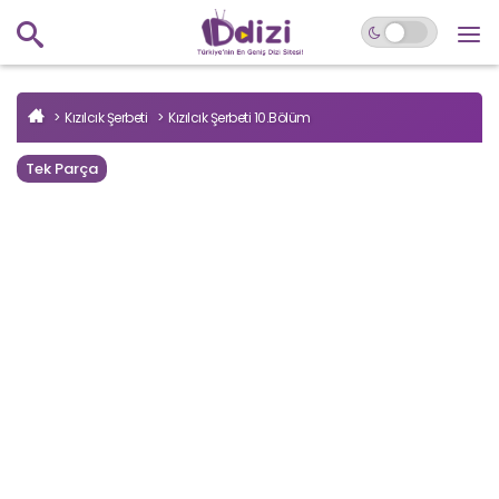
Kızılcık Şerbeti
Kızılcık Şerbeti 10.Bölüm
Tek Parça