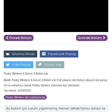
Önceki Bölüm
Sonraki Bölüm
Sinema Modu
Facebook Paylaş
X'de Paylaş
Yorum Yap
Peaky Blinders 6.Sezon 3.Bölüm izle
Özet:
Peaky Blinders 6.Sezon 3.Bölüm izle Full yabancı dizi türkçe altyazılı tek parça
hd ve reklamsız olarak Peaky blinders izlemeniz için sitemizde.
Yayınlandı: 11/04/2022
Peaky Blinders dizi sayfasina git
Bu bölüm için yorum yapılmamış. Hemen alttaki formu doldur ve