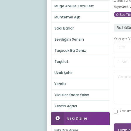
O Ses Türki
Müge Anlı ile Tatlı Sert
Yayınlandı:
O Ses Türk
Muhtemel Aşk
Bu bölü
Saklı Bahar
Yorum 
Sevdiğim Sensin
Taşacak Bu Deniz
Teşkilat
Uzak Şehir
Yeraltı
Yıldızlar Kadar Yakın
Zeytin Ağacı
Yoru
Eski Diziler
Dizini
Eski Dizi Arşivi