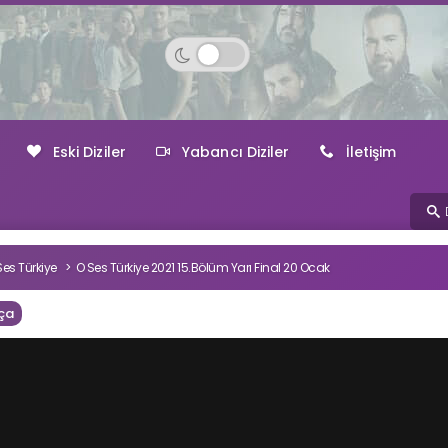
Eski Diziler
Yabancı Diziler
İletişim
Ses Türkiye
O Ses Türkiye 2021 15.Bölüm Yarı Final 20 Ocak
ça