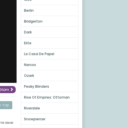
Berlin
Bridgerton
Dark
Elite
La Casa De Papel
Narcos
Ozark
Peaky Blinders
Bölüm
Rise Of Empires: Ottoman
m Yap
Riverdale
Snowpiercer
 hd olarak