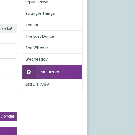
Squid Game
Stranger Things
The 100
gönder!
The Last Dance
The Witcher
Wednesday
Eski Diziler
Eski Dizi Arşivi