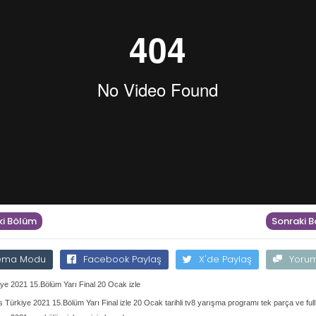
i Bölüm
Sonraki 
ema Modu
Facebook Paylaş
X'de Paylaş
Yoru
ye 2021 15.Bölüm Yarı Final 20 Ocak izle
 Türkiye 2021 15.Bölüm Yarı Final izle 20 Ocak tarihli tv8 yarışma programı tek parça ve full