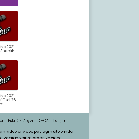
iye 2021
8 Aralık
iye 2021
 Özel 26
ım
er
Eski Dizi Arşivi
DMCA
İletişim
tüm videolar video paylaşım sitelerinden
ra yapılan yorumlardan ve video