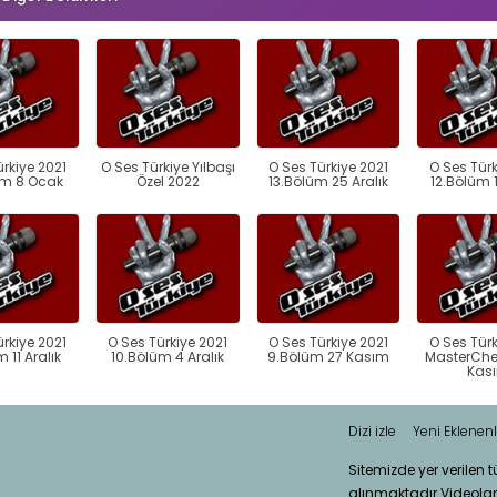
ürkiye 2021
O Ses Türkiye Yılbaşı
O Ses Türkiye 2021
O Ses Türk
üm 8 Ocak
Özel 2022
13.Bölüm 25 Aralık
12.Bölüm 1
ürkiye 2021
O Ses Türkiye 2021
O Ses Türkiye 2021
O Ses Türk
m 11 Aralık
10.Bölüm 4 Aralık
9.Bölüm 27 Kasım
MasterChef
Kas
Dizi izle
Yeni Eklenenl
Sitemizde yer verilen 
alınmaktadır.Videola