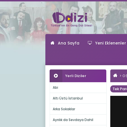
Ana Sayfa
Yeni Eklenenler
Yerli Diziler
O 
Abi
Tek Par
Altı Üstü İstanbul
Arka Sokaklar
Ayrılık da Sevdaya Dahil