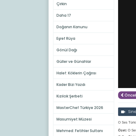
Çirkin
Daha 17
Doğanın Kanunu
Eşref Rüya
Gönül Dağı
Güller ve Günahlar
Halef: Köklerin Çağrısı
Kader Bizi Yazdı
Öncek
Kızılcık Şerbeti
MasterChef Türkiye 2026
Sin
Masumiyet Müzesi
O Ses Türki
Mehmed: Fetihler Sultanı
Özet:
O Ses