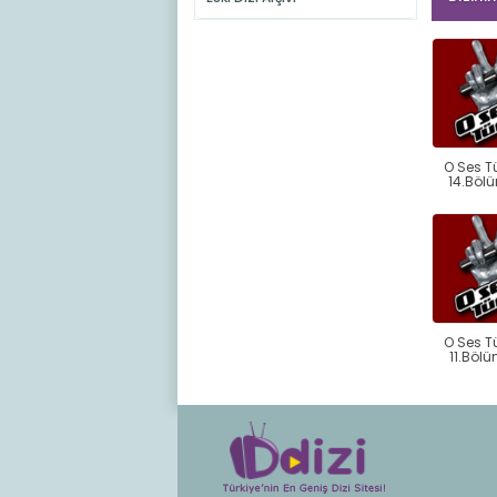
O Ses T
14.Böl
O Ses T
11.Bölü