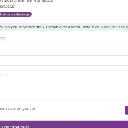
ye 2021 son bölüm izleme için burada.
 20/01/2022
iye dizi sayfasina git
m için yorum yapılmamış. Hemen alttaki formu doldur ve ilk yorumu sen 
Yap
mum
spoiler
içeriyor
n Diğer Bölümleri