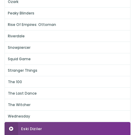
Ozark
Peaky Blinders
Rise Of Empires: Ottoman
Riverdale
Snowpiercer
Squid Game
Stranger Things
The 100
The Last Dance
The Witcher
Wednesday
Eski Diziler