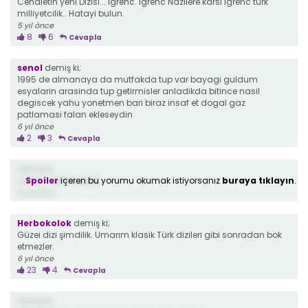
Cehaletin yeni Dizisi... Igrenc. Igrenc Nazilere karsi igrenc türk
milliyetcilik.. Hatayi bulun.
5 yıl önce
8
6
Cevapla
senol
demiş ki;
1995 de almanaya da mutfakda tup var bayagi guldum
esyalarin arasinda tup getirmisler anladikda bitince nasil
degiscek yahu yonetmen bari biraz insaf et dogal gaz
patlamasi falan ekleseydin
6 yıl önce
2
3
Cevapla
demiş ki;
Spoiler
içeren bu yorumu okumak istiyorsanız
buraya tıklayın
.
natocu ekrem e bak
6 yıl önce
Herbokolok
demiş ki;
Güzei dizi şimdilik. Umarım klasik Türk dizileri gibi sonradan bok
etmezler.
6 yıl önce
23
4
Cevapla
demiş ki;