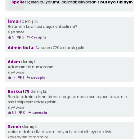
Spoiler
içeren bu yorumu okumak istiyorsanız
buraya tıklayın
.
kaliteyi 720p yapabilirmisiniz? Tesekurederim
6 yıl önce
İsmail
demiş ki;
Bölümün kaalitesi düşük yükselir mi?
6 yıl önce
5
6
Cevapla
Admin Notu:
Az sonra 720p olarak gelir
Adem
demiş ki;
Adamsın bir numarasın
6 yıl önce
17
1
Cevapla
Bozkurt78
demiş ki;
Burda adminin hızını kimse sorgulamasın sen aynen devam et
reis takipteyiz kolay gelsin.
6 yıl önce
51
0
Cevapla
Semih
demiş ki;
abicim daha dizi devam ediyor tv de bi bitseydide öyle
koysaydın tamamını