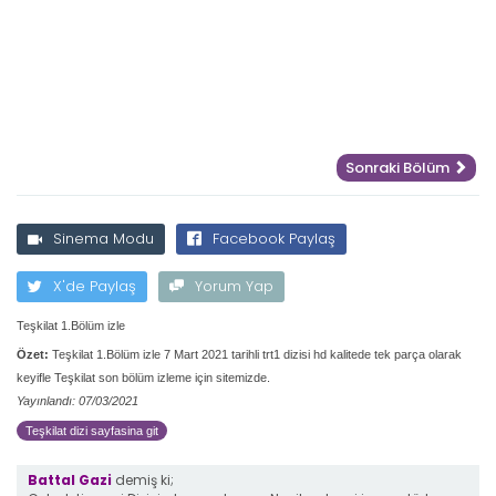
Sonraki Bölüm
Sinema Modu
Facebook Paylaş
X'de Paylaş
Yorum Yap
Teşkilat 1.Bölüm izle
Özet:
Teşkilat 1.Bölüm izle 7 Mart 2021 tarihli trt1 dizisi hd kalitede tek parça olarak
keyifle Teşkilat son bölüm izleme için sitemizde.
Yayınlandı: 07/03/2021
Teşkilat dizi sayfasina git
Battal Gazi
demiş ki;