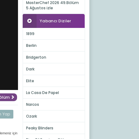
MasterChef 2026 49.Bölüm
5 Ağustos izle
Yabancı Diziler
1899
Berlin
Bridgerton
Dark
Elite
La Casa De Papel
Bölüm
Narcos
m Yap
Ozark
Peaky Blinders
lemeniz için