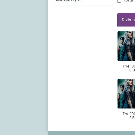
Yoru
Dizini
The 10
6.
The 10
2.