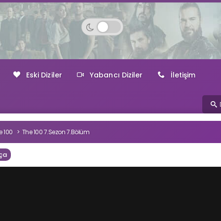
Eski Diziler
Yabancı Diziler
İletişim
e 100
The 100 7.Sezon 7.Bölüm
ça