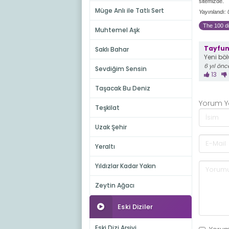
sitemizde.
Müge Anlı ile Tatlı Sert
Yayınlandı:
The 100 di
Muhtemel Aşk
Tayfu
Saklı Bahar
Yeni bö
6 yıl önc
Sevdiğim Sensin
13
Taşacak Bu Deniz
Yorum 
Teşkilat
Uzak Şehir
Yeraltı
Yıldızlar Kadar Yakın
Zeytin Ağacı
Eski Diziler
Eski Dizi Arşivi