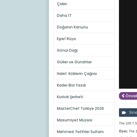
Çirkin
Daha 17
Doğanın Kanunu
Eşref Rüya
Gönül Dağı
Güller ve Günahlar
Halef: Köklerin Çağrısı
Kader Bizi Yazdı
Öncek
Kızılcık Şerbeti
MasterChef Türkiye 2026
Sin
Masumiyet Müzesi
The 100 7.S
Mehmed: Fetihler Sultanı
Özet:
The 1