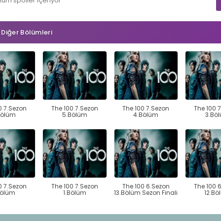
mum
spoiler
içeriyor
n Diğer Bölümleri
0 7.Sezon
The 100 7.Sezon
The 100 7.Sezon
The 100 
Bölüm
5.Bölüm
4.Bölüm
3.Bö
0 7.Sezon
The 100 7.Sezon
The 100 6.Sezon
The 100 
Bölüm
1.Bölüm
13.Bölüm Sezon Finali
12.Bö