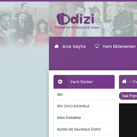
Ana Sayfa
Yeni Eklenenler
Yerli Diziler
Th
Abi
Tek Par
Altı Üstü İstanbul
Arka Sokaklar
Ayrılık da Sevdaya Dahil