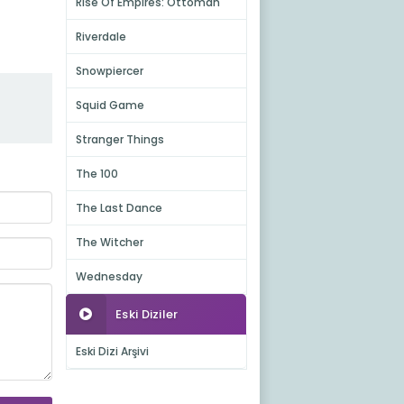
Rise Of Empires: Ottoman
Riverdale
Snowpiercer
Squid Game
Stranger Things
The 100
The Last Dance
The Witcher
Wednesday
Eski Diziler
Eski Dizi Arşivi