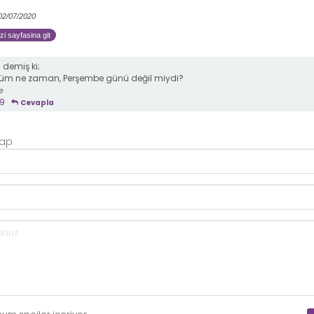
 02/07/2020
zi sayfasina git
n
demiş ki;
lüm ne zaman, Perşembe günü değil miydi?
e
9
Cevapla
Yap