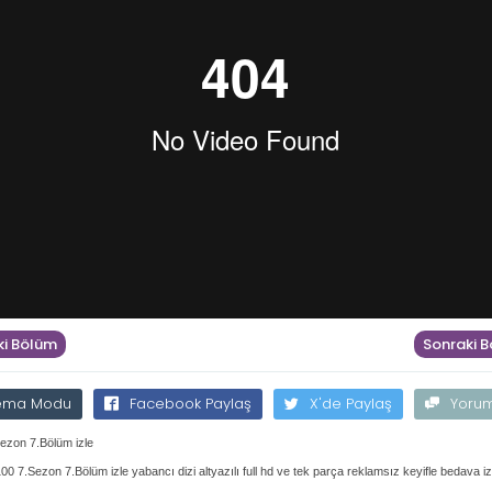
i Bölüm
Sonraki 
ema Modu
Facebook Paylaş
X'de Paylaş
Yoru
ezon 7.Bölüm izle
00 7.Sezon 7.Bölüm izle yabancı dizi altyazılı full hd ve tek parça reklamsız keyifle bedava iz