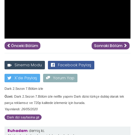
Önceki Bölüm
Sonraki Bölüm
Sinema Modu
Facebook Paylaş
X'de Paylaş
Yorum Yap
Dark 2.Sezon 7.Bölüm izle
Özet:
Dark 2.Sezon 7.Bölüm izle netflix yapımı Dark dizisi türkçe dublaj olarak tek
parça reklamsız ve 720p kalitede izlemeniz için burada.
Yayınlandı: 26/05/2020
Dark dizi sayfasina git
Ruhadam
demiş ki;