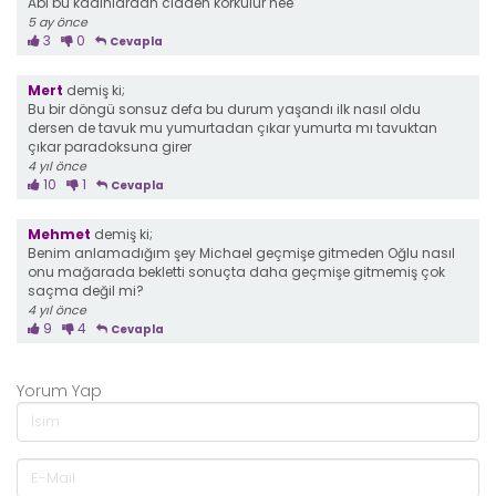
Abi bu kadınlardan cidden korkulur hee
5 ay önce
3
0
Cevapla
Mert
demiş ki;
Bu bir döngü sonsuz defa bu durum yaşandı ilk nasıl oldu
dersen de tavuk mu yumurtadan çıkar yumurta mı tavuktan
çıkar paradoksuna girer
4 yıl önce
10
1
Cevapla
Mehmet
demiş ki;
Benim anlamadığım şey Michael geçmişe gitmeden Oğlu nasıl
onu mağarada bekletti sonuçta daha geçmişe gitmemiş çok
saçma değil mi?
4 yıl önce
9
4
Cevapla
Yorum Yap