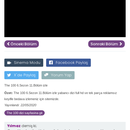
Önceki Bölüm
Sonraki Bölüm
Sinema Modu
Facebook Paylaş
X'de Paylaş
Yorum Yap
The 100 6.Sezon 11.Bölüm izle
Özet:
The 100 6.Sezon 11.Bölüm izle yabancı dizi full hd ve tek parça reklamsız
keyifle bedava izlemeniz için sitemizde.
Yayınlandı: 22/05/2020
The 100 dizi sayfasina git
Yılmaz
demiş ki;