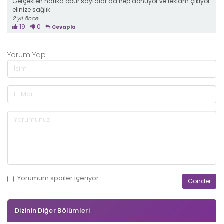
Gerçekten harika öbür sayfalar da hep donuyor ve reklam çıkıyor
elinize sağlık
2 yıl önce
19
0
Cevapla
Yorum Yap
Yorumum
spoiler
içeriyor
Dizinin Diğer Bölümleri